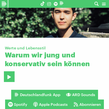
©
Jason Adelhoefer
Werte und Lebensstil
Warum
wir
jung
und
konservativ
sein
können
Deutschlandfunk App
ARD Sounds
Spotify
Apple Podcasts
Abonnieren