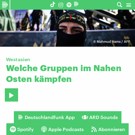
©
Mahmud Hams / AFP
Westasien
Welche
Gruppen
im
Nahen
Osten
kämpfen
Deutschlandfunk App
ARD Sounds
Spotify
Apple Podcasts
Abonnieren