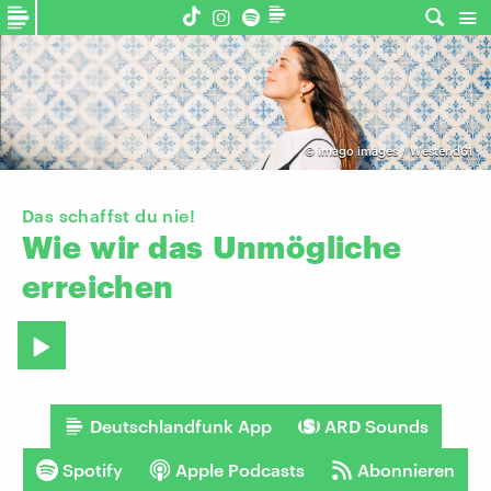
©
imago images / Westend61
Das schaffst du nie!
Wie
wir
das
Unmögliche
erreichen
Deutschlandfunk App
ARD Sounds
Spotify
Apple Podcasts
Abonnieren