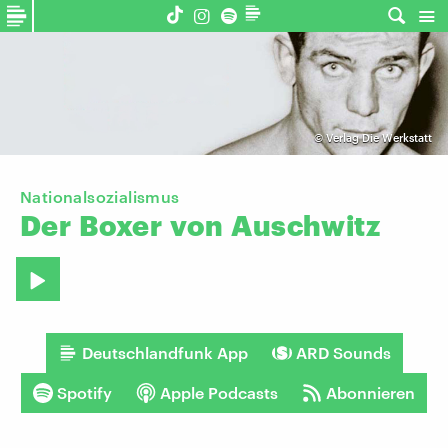
©
Verlag Die Werkstatt
Nationalsozialismus
Der
Boxer
von
Auschwitz
Deutschlandfunk App
ARD Sounds
Spotify
Apple Podcasts
Abonnieren