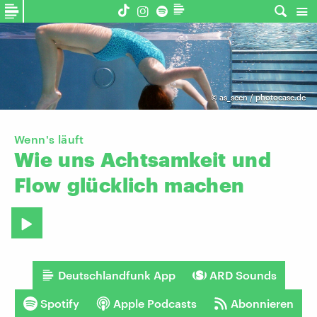
©
as_seen / photocase.de
Wenn's läuft
Wie
uns
Achtsamkeit
und
Flow
glücklich
machen
Deutschlandfunk App
ARD Sounds
Spotify
Apple Podcasts
Abonnieren