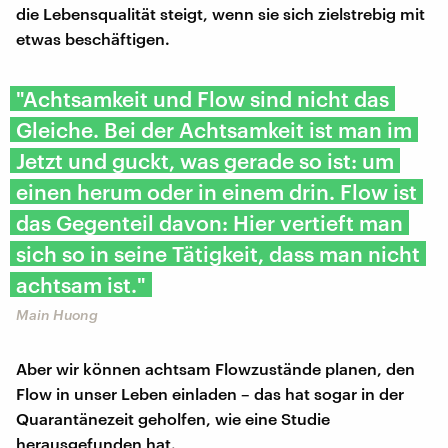
die Lebensqualität steigt, wenn sie sich zielstrebig mit
etwas beschäftigen.
"Achtsamkeit und Flow sind nicht das
Gleiche. Bei der Achtsamkeit ist man im
Jetzt und guckt, was gerade so ist: um
einen herum oder in einem drin. Flow ist
das Gegenteil davon: Hier vertieft man
sich so in seine Tätigkeit, dass man nicht
achtsam ist."
Main Huong
Aber wir können achtsam Flowzustände planen, den
Flow in unser Leben einladen – das hat sogar in der
Quarantänezeit geholfen, wie eine Studie
herausgefunden hat.