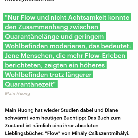
"Nur Flow und nicht Achtsamkeit konnte
den Zusammenhang zwischen
Quarantänelänge und geringem
Wohlbefinden moderieren, das bedeutet:
Jene Menschen, die mehr Flow-Erleben
berichteten, zeigten ein höheres
Wohlbefinden trotz längerer
Quarantänezeit"
Main Huong
Main Huong hat wieder Studien dabei und Diane
schwärmt vom heutigen Buchtipp: Das Buch zum
Zustand ist nämlich eins ihrer absoluten
Lieblingsbücher. "Flow" von Mihály Csíkszentmihályi.