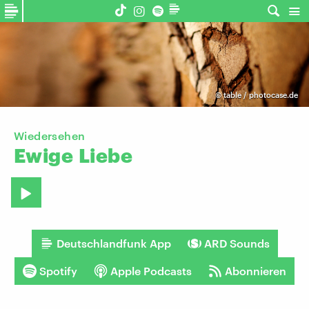
©
table / photocase.de
Wiedersehen
Ewige
Liebe
Deutschlandfunk App
ARD Sounds
Spotify
Apple Podcasts
Abonnieren