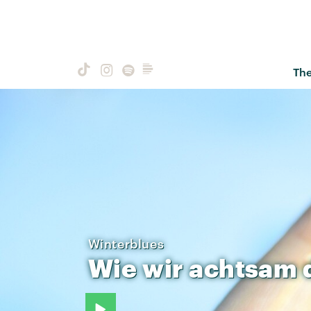
Th
Winterblues
Wie
wir
achtsam