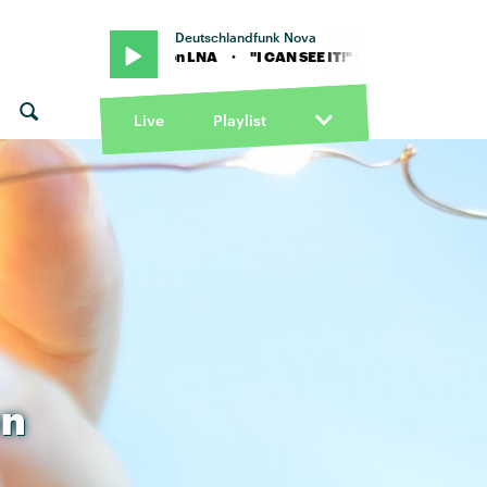
Deutschlandfunk Nova
N SEE IT!" von LNA · "I CAN SEE IT!" von LNA
Live
Playlist
n