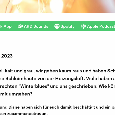
nk App
ARD Sounds
Spotify
Apple Podcas
r 2023
el, kalt und grau, wir gehen kaum raus und haben S
ne Schleimhäute von der Heizungsluft. Viele haben
lrechten "Winterblues" und uns geschrieben: Wie kö
amit umgehen?
nd Diane haben sich für euch damit beschäftigt und ein p
een zusammengetragen.