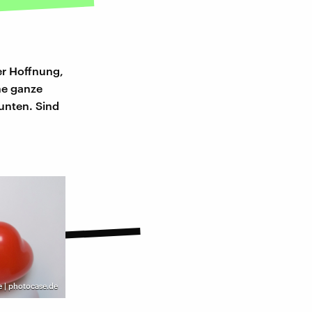
er Hoffnung,
ne ganze
unten. Sind
e | photocase.de