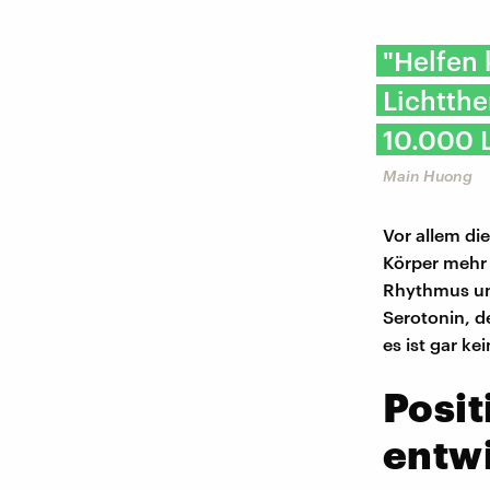
"Helfen 
Lichtthe
10.000 L
Main Huong
Vor allem di
Körper mehr 
Rhythmus un
Serotonin, de
es ist gar k
Posit
entw