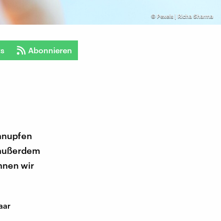
©
Pexels | Richa Sharma
ts
Abonnieren
chnupfen
 außerdem
nnen wir
aar