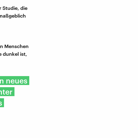
 Studie, die
 maßgeblich
den Menschen
 dunkel ist,
in neues
nter
s