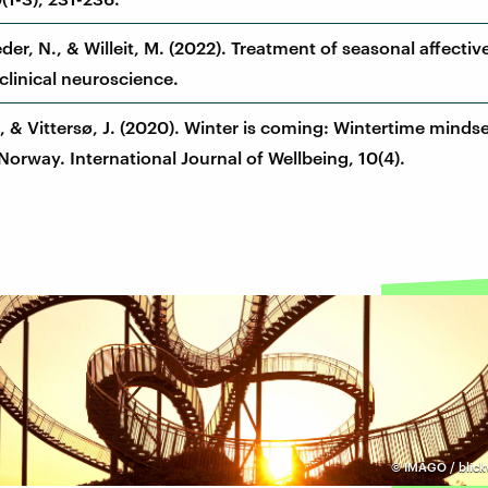
er, N., & Willeit, M. (2022). Treatment of seasonal affectiv
clinical neuroscience.
, & Vittersø, J. (2020). Winter is coming: Wintertime minds
Norway. International Journal of Wellbeing, 10(4).
©
IMAGO / blickw