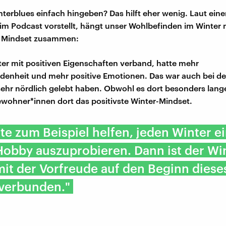
terblues einfach hingeben? Das hilft eher wenig. Laut einer
m Podcast vorstellt, hängt unser Wohlbefinden im Winter
 Mindset zusammen:
er mit positiven Eigenschaften verband, hatte mehr
edenheit und mehr positive Emotionen. Das war auch bei 
e sehr nördlich gelebt haben. Obwohl es dort besonders lange
ewohner*innen dort das positivste Winter-Mindset.
te zum Beispiel helfen, jeden Winter e
obby auszuprobieren. Dann ist der Wi
mit der Vorfreude auf den Beginn diese
verbunden."