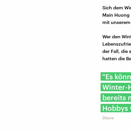
Sich dem Win
Main Huong i
mit unserem
Wer den Wint
Lebenszufri
der Fall, di
hatten die B
"Es könn
Winter-H
bereits 
Hobbys 
Diane