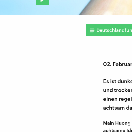
Deutschlandfu
02. Februa
Es ist dunk
und trocke
einen rege
achtsam d
Main Huong u
achtsame Id