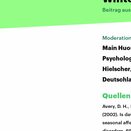
Beitrag au
Moderatio
Main Huo
Psycholog
Hielscher
Deutschl
Quellen
Avery, D. H.,
(2002). Is da
seasonal aff
disorders, 69