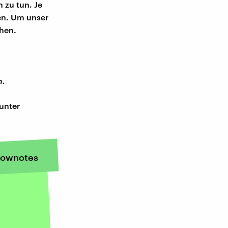
 zu tun. Je
en. Um unser
hen.
m.
unter
ownotes