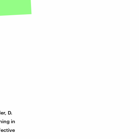
er, D.
ning in
fective