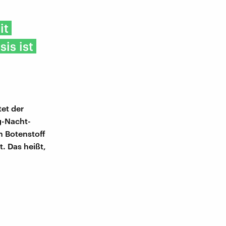
it
is ist
tet der
g-Nacht-
 Botenstoff
t. Das heißt,