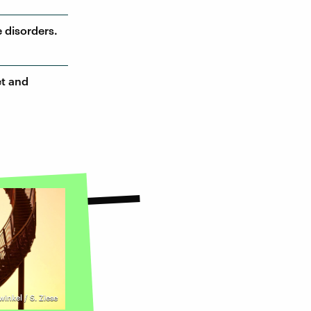
e disorders.
et and
inkel / S. Ziese