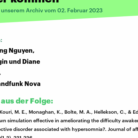
s unserem Archiv vom 02. Februar 2023
n:
ng Nguyen,
in und Diane
,
andfunk Nova
 aus der Folge:
 Kouri, M. E., Monaghan, K., Bolte, M. A., Hellekson, C., & Ed
wn simulation effective in ameliorating the difficulty awake
ective disorder associated with hypersomnia?. Journal of af
(1-3), 231-236.