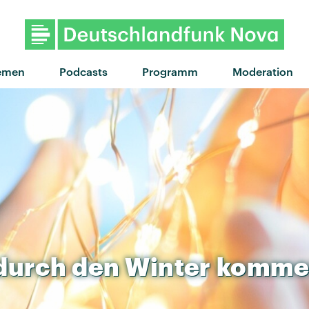
"I CAN SEE IT!" von LNA · "I CA
emen
Podcasts
Programm
Moderation
durch
den
Winter
komme