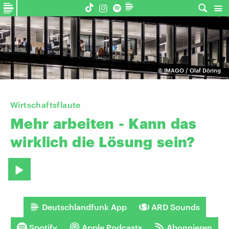
©
IMAGO / Olaf Döring
Wirtschaftsflaute
Mehr
arbeiten
-
Kann
das
wirklich
die
Lösung
sein?
Deutschlandfunk App
ARD Sounds
Spotify
Apple Podcasts
Abonnieren