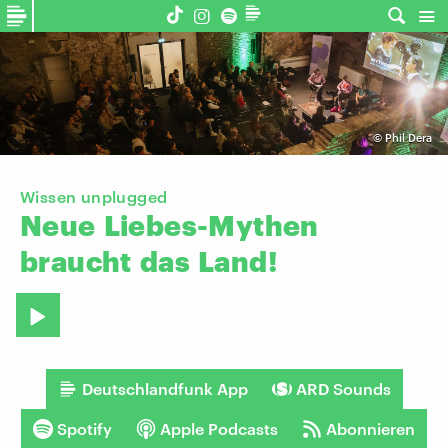
©
Phil Dera
Wissen unplugged
Neue
Liebes-Mythen
braucht
das
Land!
Deutschlandfunk App
ARD Sounds
Spotify
Apple Podcasts
Abonnieren