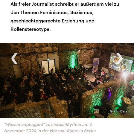
Als freier Journalist schreibt er außerdem viel zu
den Themen Feminismus, Sexismus,
geschlechtergerechte Erziehung und
Rollenstereotype.
‹
›
©
Phil Dera
"Wissen unplugged" zu Liebes-Mythen am 7.
November 2024 in der Hörsaal-Ruine in Berlin