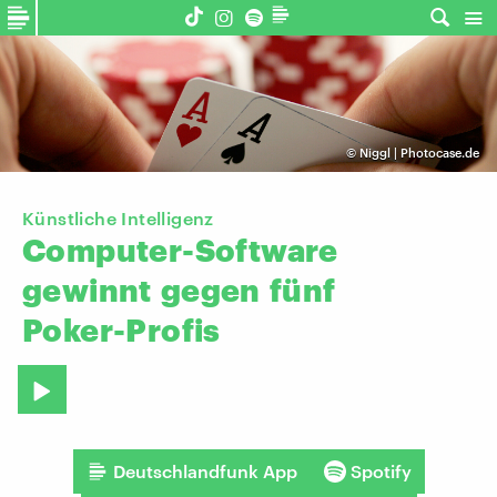
©
Niggl | Photocase.de
Künstliche Intelligenz
Computer-Software
gewinnt
gegen
fünf
Poker-Profis
Deutschlandfunk App
Spotify