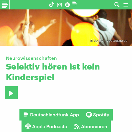
©
klosko | photocase.de
Neurowissenschaften
Selektiv
hören
ist
kein
Kinderspiel
Deutschlandfunk App
Spotify
Apple Podcasts
Abonnieren