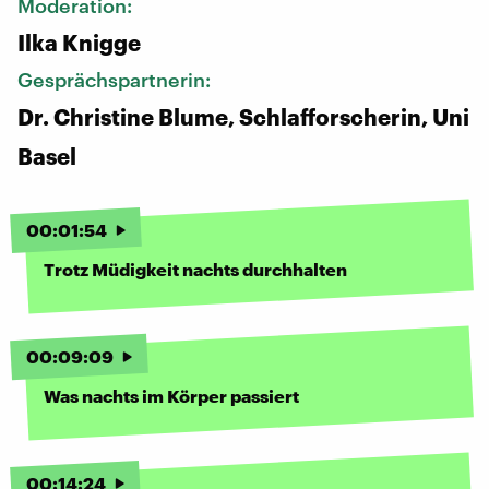
Moderation:
Ilka Knigge
Gesprächspartnerin:
Dr. Christine Blume, Schlafforscherin, Uni
Basel
00
:
01
:
54
Trotz Müdigkeit nachts durchhalten
00
:
09
:
09
Was nachts im Körper passiert
00
:
14
:
24