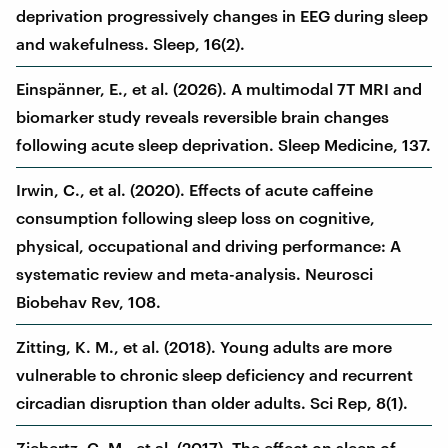
deprivation progressively changes in EEG during sleep
and wakefulness. Sleep, 16(2).
Einspänner, E., et al. (2026). A multimodal 7T MRI and
biomarker study reveals reversible brain changes
following acute sleep deprivation. Sleep Medicine, 137.
Irwin, C., et al. (2020). Effects of acute caffeine
consumption following sleep loss on cognitive,
physical, occupational and driving performance: A
systematic review and meta-analysis. Neurosci
Biobehav Rev, 108.
Zitting, K. M., et al. (2018). Young adults are more
vulnerable to chronic sleep deficiency and recurrent
circadian disruption than older adults. Sci Rep, 8(1).
Ziebertz, C. M., et al. (2017). The effect on sleep of