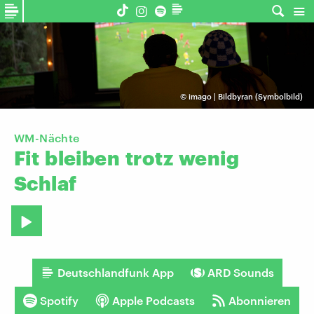
©
imago | Bildbyran (Symbolbild)
WM-Nächte
Fit
bleiben
trotz
wenig
Schlaf
Deutschlandfunk App
ARD Sounds
Spotify
Apple Podcasts
Abonnieren