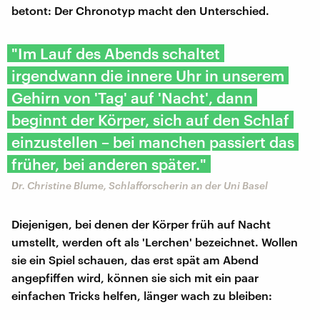
betont: Der Chronotyp macht den Unterschied.
"Im Lauf des Abends schaltet
irgendwann die innere Uhr in unserem
Gehirn von 'Tag' auf 'Nacht', dann
beginnt der Körper, sich auf den Schlaf
einzustellen – bei manchen passiert das
früher, bei anderen später."
Dr. Christine Blume, Schlafforscherin an der Uni Basel
Diejenigen, bei denen der Körper früh auf Nacht
umstellt, werden oft als 'Lerchen' bezeichnet. Wollen
sie ein Spiel schauen, das erst spät am Abend
angepfiffen wird, können sie sich mit ein paar
einfachen Tricks helfen, länger wach zu bleiben: