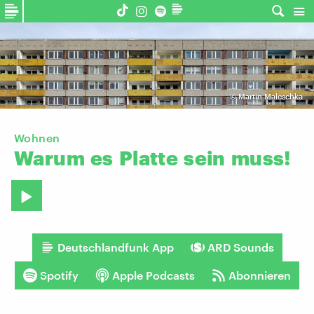
©
Martin Maleschka
Wohnen
Warum
es
Platte
sein
muss!
Deutschlandfunk App
ARD Sounds
Spotify
Apple Podcasts
Abonnieren