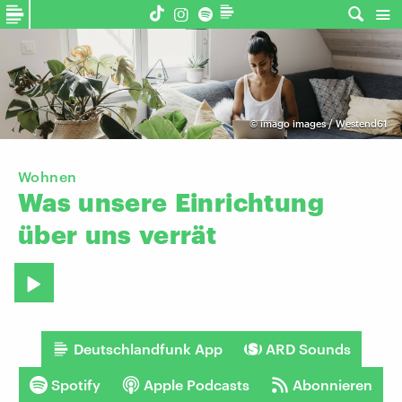
©
imago images / Westend61
Wohnen
Was
unsere
Einrichtung
über
uns
verrät
Deutschlandfunk App
ARD Sounds
Spotify
Apple Podcasts
Abonnieren