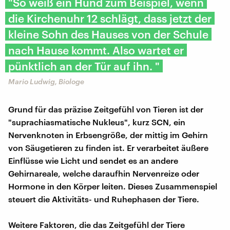
"So weiß ein Hund zum Beispiel, wenn
die Kirchenuhr 12 schlägt, dass jetzt der
kleine Sohn des Hauses von der Schule
nach Hause kommt. Also wartet er
pünktlich an der Tür auf ihn. "
Mario Ludwig, Biologe
Grund für das präzise Zeitgefühl von Tieren ist der
"suprachiasmatische Nukleus", kurz SCN, ein
Nervenknoten in Erbsengröße, der mittig im Gehirn
von Säugetieren zu finden ist. Er verarbeitet äußere
Einflüsse wie Licht und sendet es an andere
Gehirnareale, welche daraufhin Nervenreize oder
Hormone in den Körper leiten. Dieses Zusammenspiel
steuert die Aktivitäts- und Ruhephasen der Tiere.
Weitere Faktoren, die das Zeitgefühl der Tiere