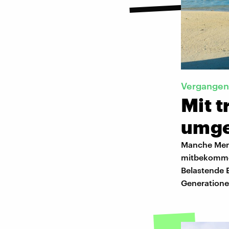
Vergangen
Mit 
umg
Manche Mens
mitbekommen
Belastende 
Generatione