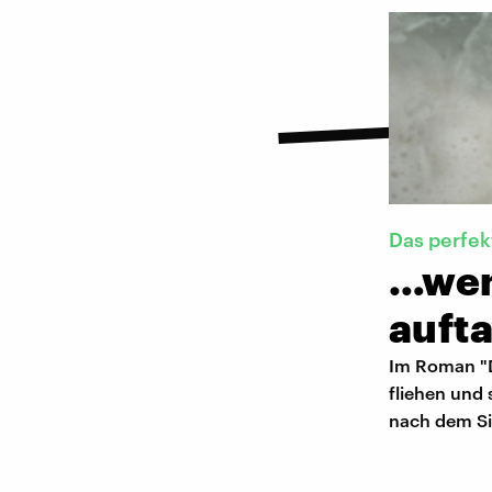
Das perfek
…wen
auft
Im Roman "Di
fliehen und
nach dem Si