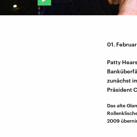
01. Februa
Patty Hears
Banküberfäl
zunächst im
Präsident 
Das alte Gla
Rollenklisch
2009 übernim