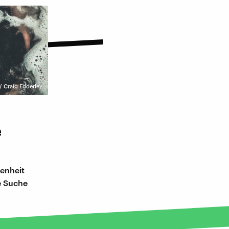
/ Craig Edderley
e
genheit
e Suche