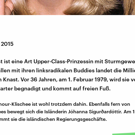
r 2015
t ist eine Art Upper-Class-Prinzessin mit Sturmgew
len mit ihren linksradikalen Buddies landet die Mill
 Knast. Vor 36 Jahren, am 1. Februar 1979, wird sie 
Carter begnadigt und kommt auf freien Fuß.
mour-Klischee ist wohl trotzdem dahin. Ebenfalls fern von
ees bewegt sich die Isländerin Jóhanna Sigurðardóttir. Am 1
mt sie die isländischen Regierungsgeschäfte.