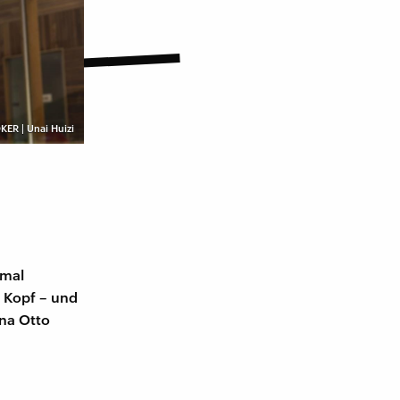
KER | Unai Huizi
hmal
 Kopf – und
nna Otto