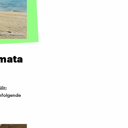
kel (Symbolbild)
umata
ßt:
chfolgende