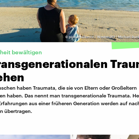
©
picture alliance / Westend61 | Michael Run
heit bewältigen
transgenerationalen Tra
ehen
chen haben Traumata, die sie von Eltern oder Großeltern
 haben. Das nennt man transgenerationale Traumata. Hei
Erfahrungen aus einer früheren Generation werden auf na
n übertragen.