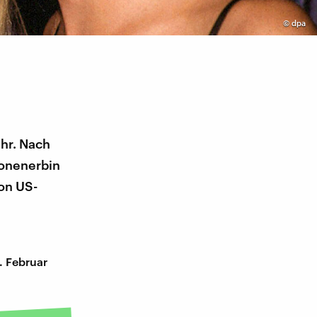
©
dpa
ehr. Nach
ionenerbin
von US-
. Februar