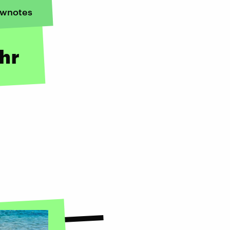
wnotes
hr