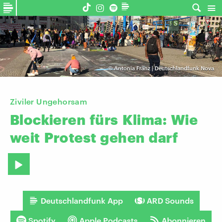
©
Antonia Franz | Deutschlandfunk Nova
Ziviler Ungehorsam
Blockieren
fürs
Klima:
Wie
weit
Protest
gehen
darf
Deutschlandfunk App
ARD Sounds
Spotify
Apple Podcasts
Abonnieren