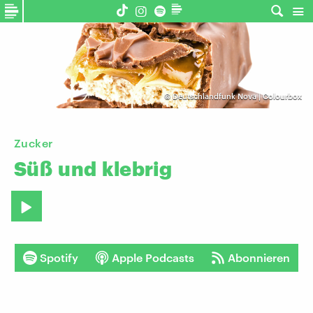
©
Deutschlandfunk Nova | Colourbox
Zucker
Süß
und
klebrig
Spotify
Apple Podcasts
Abonnieren