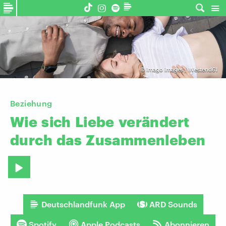
©
imago images / Westend61
Beziehung
Wie
sich
Liebe
verändert
durch
das
Zusammenleben
Deutschlandfunk App
ARD Sounds
Spotify
Apple Podcasts
Abonnieren