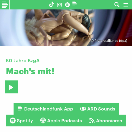
©
Picture alliance (dpa)
50 Jahre BzgA
Mach's
mit!
Deutschlandfunk App
ARD Sounds
Spotify
Apple Podcasts
Abonnieren