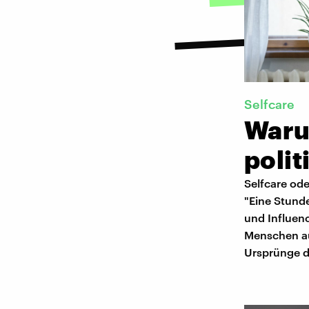
Selfcare
Waru
polit
Selfcare ode
"Eine Stunde
und Influen
Menschen au
Ursprünge d