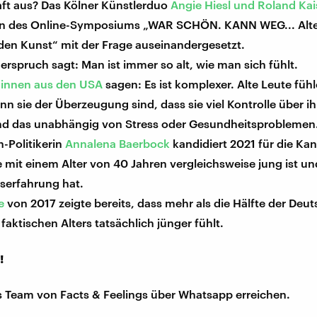
aft aus? Das Kölner Künstlerduo
Angie Hiesl und Roland Kai
 des Online-Symposiums „WAR SCHÖN. KANN WEG... Alter(
den Kunst“ mit der Frage auseinandergesetzt.
erspruch sagt: Man ist immer so alt, wie man sich fühlt.
innen aus den USA
sagen: Es ist komplexer. Alte Leute fühl
nn sie der Überzeugung sind, dass sie viel Kontrolle über ih
nd das unabhängig von Stress oder Gesundheitsproblemen
-Politikerin
Annalena Baerbock
kandidiert 2021 für die Kan
 mit einem Alter von 40 Jahren vergleichsweise jung ist un
serfahrung hat.
e
von 2017 zeigte bereits, dass mehr als die Hälfte der Deu
s faktischen Alters tatsächlich jünger fühlt.
!
s Team von Facts & Feelings über Whatsapp erreichen.