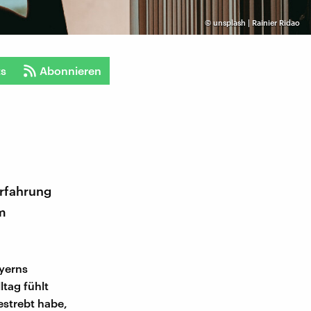
©
unsplash | Rainier Ridao
ts
Abonnieren
Erfahrung
um
ayerns
ltag fühlt
estrebt habe,