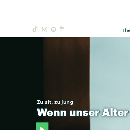
Th
Zu alt, zu jung
Wenn
unser
Alter