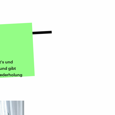
t's und
 und gibt
iederholung