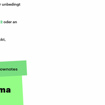
ir unbedingt
52
oder an
ckt,
ownotes
ema