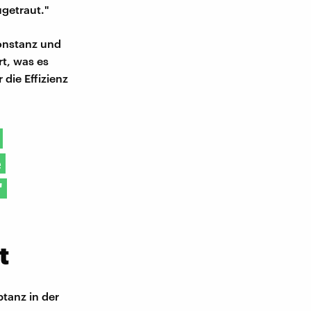
ugetraut."
Konstanz und
rt, was es
 die Effizienz
e
"
t
ptanz in der