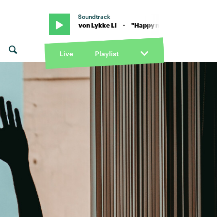
Soundtrack
"Happy now" von Lykke Li · "Happy now" von Lykke Li
Live
Playlist