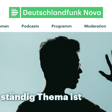
"Happy now" von Lykke Li · 
emen
Podcasts
Programm
Moderation
ständig
Thema
ist