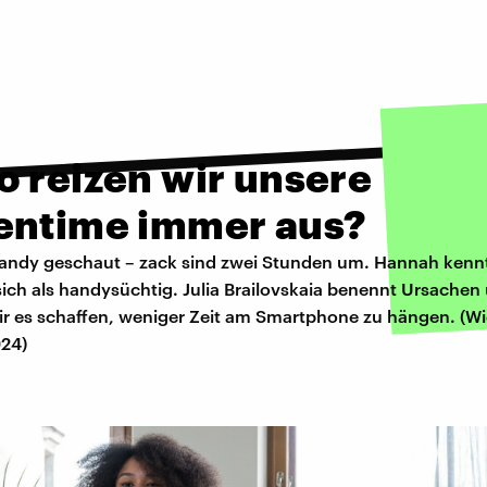
o reizen wir unsere
entime immer aus?
Handy geschaut – zack sind zwei Stunden um. Hannah kenn
ich als handysüchtig. Julia Brailovskaia benennt Ursachen
wir es schaffen, weniger Zeit am Smartphone zu hängen. (W
024)