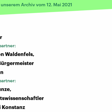
s unserem Archiv vom 12. Mai 2021
:
r
artner:
on Waldenfels,
Bürgermeister
rn
artner:
unze,
tswissenschaftler
i Konstanz