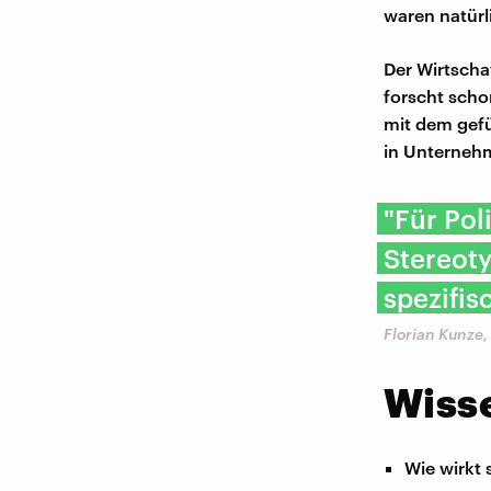
waren natürl
Der Wirtscha
forscht schon
mit dem gefüh
in Unternehm
"Für Pol
Stereoty
spezifis
Florian Kunze,
Wisse
Wie wirkt 