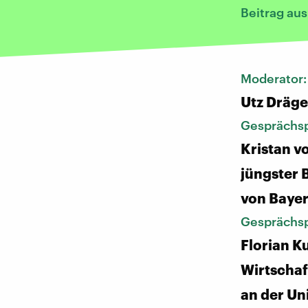
Beitrag au
Moderator
Utz Dräge
Gesprächsp
Kristan v
jüngster 
von Baye
Gesprächsp
Florian K
Wirtschaf
an der Un