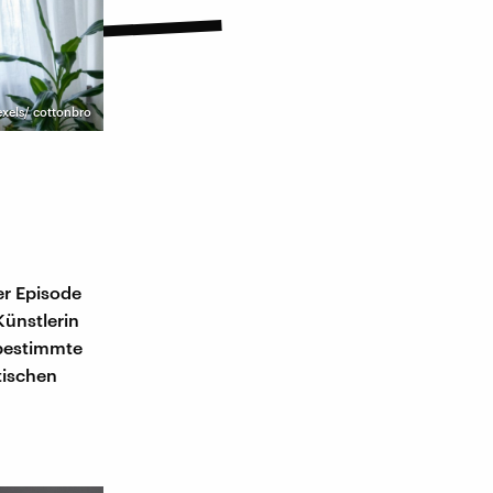
exels/ cottonbro
ser Episode
Künstlerin
 bestimmte
tischen