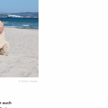
©
Stefan Hesse
r auch