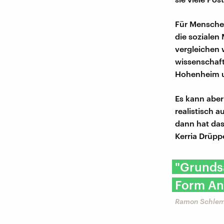
Für Menschen
die sozialen 
vergleichen w
wissenschaft
Hohenheim u
Es kann aber
realistisch 
dann hat das
Kerria Drüppe
"Grundsä
Form An
Ramon Schlem