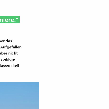
niere."
ber das
 Aufgefallen
aber nicht
usbildung
lussen ließ