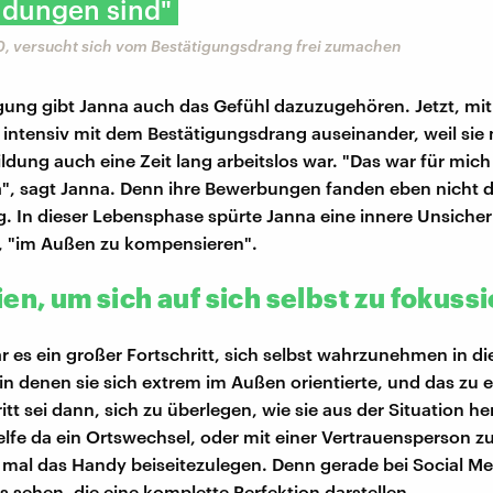
idungen sind"
20, versucht sich vom Bestätigungsdrang frei zumachen
gung gibt Janna auch das Gefühl dazuzugehören. Jetzt, mit 
ch intensiv mit dem Bestätigungsdrang auseinander, weil sie 
ildung auch eine Zeit lang arbeitslos war. "Das war für mich
, sagt Janna. Denn ihre Bewerbungen fanden eben nicht di
 In dieser Lebensphase spürte Janna eine innere Unsicherhe
, "im Außen zu kompensieren".
en, um sich auf sich selbst zu fokuss
r es ein großer Fortschritt, sich selbst wahrzunehmen in d
 in denen sie sich extrem im Außen orientierte, und das zu 
itt sei dann, sich zu überlegen, wie sie aus der Situation
fe da ein Ortswechsel, oder mit einer Vertrauensperson z
 mal das Handy beiseitezulegen. Denn gerade bei Social M
ts sehen, die eine komplette Perfektion darstellen.