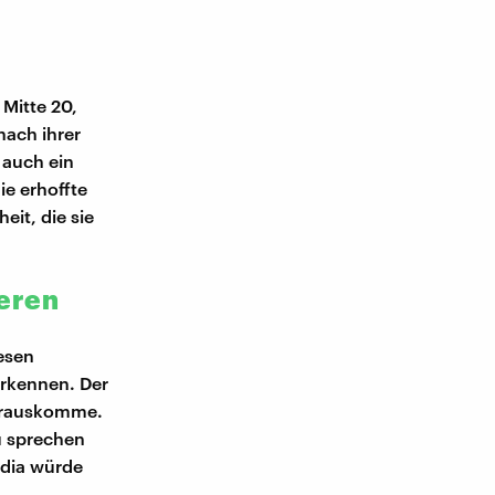
Mitte 20,
nach ihrer
 auch ein
e erhoffte
it, die sie
ieren
iesen
erkennen. Der
 herauskomme.
u sprechen
edia würde