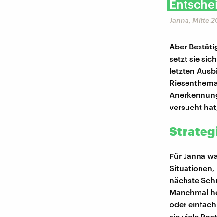
Entsche
Janna, Mitte 
Aber Bestäti
setzt sie si
letzten Ausb
Riesenthema"
Anerkennung.
versucht hat
Strategi
Für Janna wa
Situationen,
nächste Schr
Manchmal hel
oder einfach
sie viele Pos