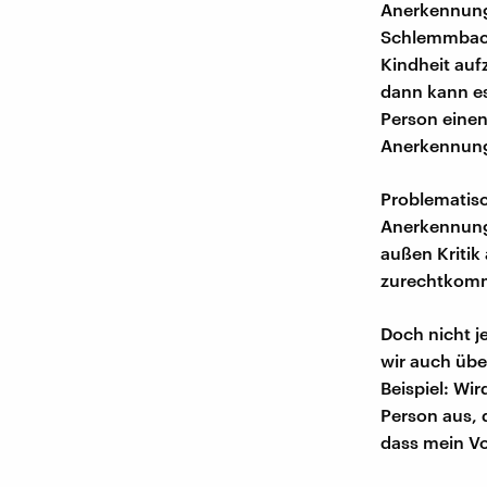
Anerkennung
Schlemmbach.
Kindheit au
dann kann es
Person einen
Anerkennung
Problematis
Anerkennung 
außen Kritik
zurechtkommt
Doch nicht j
wir auch übe
Beispiel: Wir
Person aus, 
dass mein Vo