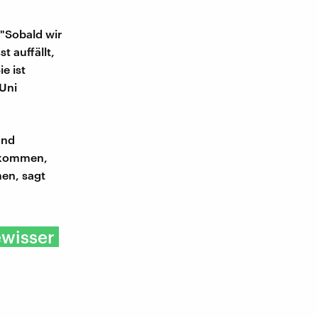
 "Sobald wir
t auffällt,
e ist
 Uni
und
bekommen,
men, sagt
ewisser