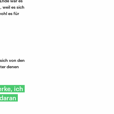
 Ende war es
 weil es sich
ohl es für
sich von den
nter denen
rke, ich
 daran