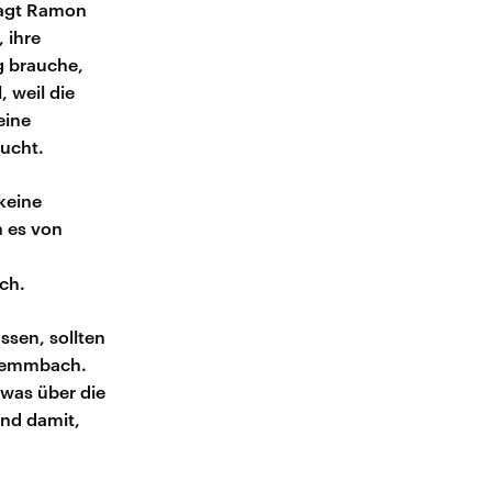
sagt Ramon
 ihre
g brauche,
 weil die
eine
ucht.
keine
 es von
ch.
ssen, sollten
hlemmbach.
twas über die
end damit,