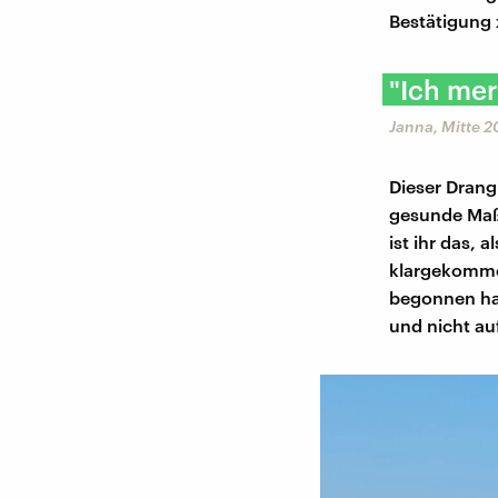
Bestätigung z
"Ich mer
Janna, Mitte 2
Dieser Drang
gesunde Maß 
ist ihr das, 
klargekommen
begonnen hat,
und nicht au