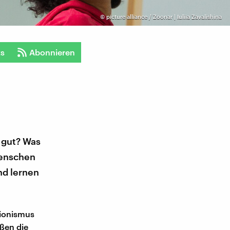
©
picture alliance / Zoonar | Iuliia Zavalishina
ts
Abonnieren
 gut? Was
Menschen
nd lernen
tionismus
ußen die