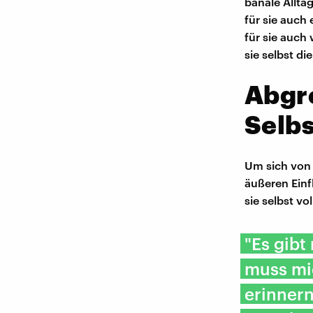
banale Allta
für sie auch
für sie auch
sie selbst di
Abgr
Selbs
Um sich von 
äußeren Einf
sie selbst vo
"Es gibt
muss mi
erinner