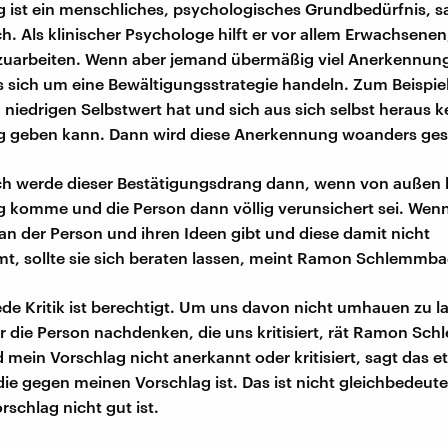
 ist ein menschliches, psychologisches Grundbedürfnis, 
 Als klinischer Psychologe hilft er vor allem Erwachsenen,
fzuarbeiten. Wenn aber jemand übermäßig viel Anerkennun
 sich um eine Bewältigungsstrategie handeln. Zum Beispiel,
 niedrigen Selbstwert hat und sich aus sich selbst heraus k
 geben kann. Dann wird diese Anerkennung woanders ges
ch werde dieser Bestätigungsdrang dann, wenn von außen 
komme und die Person dann völlig verunsichert sei. Wenn
 an der Person und ihren Ideen gibt und diese damit nicht
, sollte sie sich beraten lassen, meint Ramon Schlemmba
ede Kritik ist berechtigt. Um uns davon nicht umhauen zu la
r die Person nachdenken, die uns kritisiert, rät Ramon Sc
d mein Vorschlag nicht anerkannt oder kritisiert, sagt das e
die gegen meinen Vorschlag ist. Das ist nicht gleichbedeut
rschlag nicht gut ist.