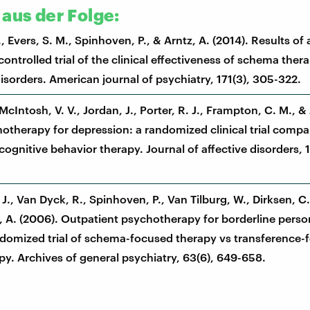
 aus der Folge:
., Evers, S. M., Spinhoven, P., & Arntz, A. (2014). Results of
ntrolled trial of the clinical effectiveness of schema thera
isorders. American journal of psychiatry, 171(3), 305-322.
, McIntosh, V. V., Jordan, J., Porter, R. J., Frampton, C. M., &
hotherapy for depression: a randomized clinical trial comp
ognitive behavior therapy. Journal of affective disorders, 
J., Van Dyck, R., Spinhoven, P., Van Tilburg, W., Dirksen, C.
tz, A. (2006). Outpatient psychotherapy for borderline perso
ndomized trial of schema-focused therapy vs transference-
y. Archives of general psychiatry, 63(6), 649-658.