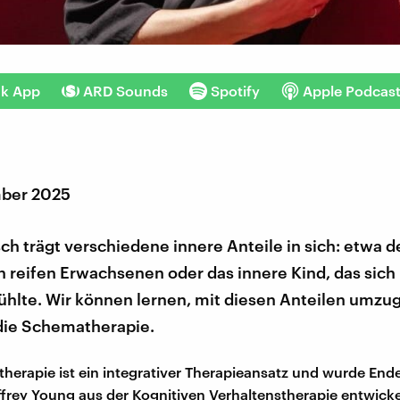
nk App
ARD Sounds
Spotify
Apple Podcas
mber 2025
h trägt verschiedene innere Anteile in sich: etwa d
en reifen Erwachsenen oder das innere Kind, das sich
ühlte. Wir können lernen, mit diesen Anteilen umzu
 die Schematherapie.
herapie ist ein integrativer Therapieansatz und wurde End
ffrey Young aus der Kognitiven Verhaltenstherapie entwickel