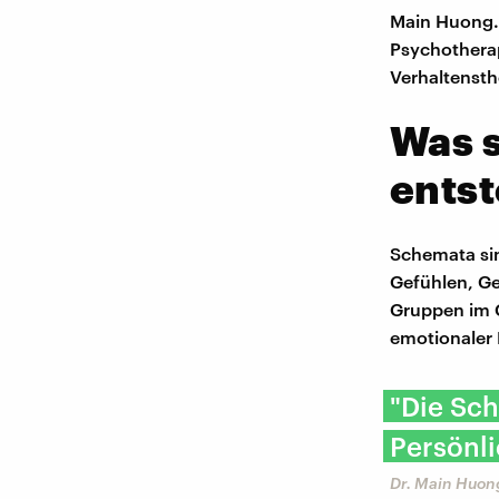
Main Huong. 
Psychothera
Verhaltensth
Was 
entst
Schemata sin
Gefühlen, G
Gruppen im G
emotionaler 
"Die Sch
Persönli
Dr. Main Huo