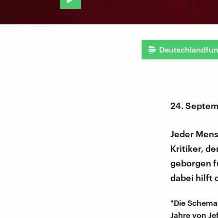
Deutschlandfu
24. Septe
Jeder Mensc
Kritiker, d
geborgen f
dabei hilft
"Die Schemat
Jahre von Je