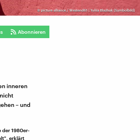
©
picture alliance / Westend61 | Yuliia Blazhuk (Symbolbild)
ts
Abonnieren
en inneren
 nicht
gehen – und
e der 1980er-
t", erklärt