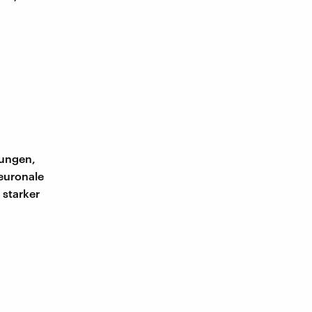
,
rungen,
euronale
 starker