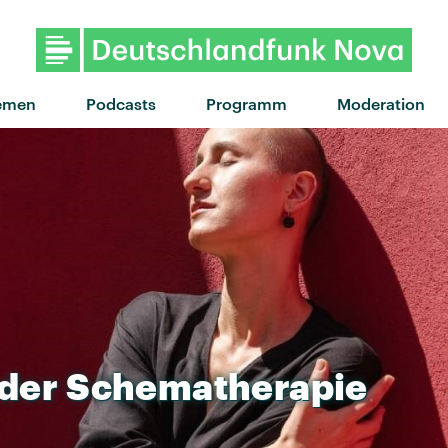
"Let's go back" von Jungle · "L
emen
Podcasts
Programm
Moderation
der
Schematherapie