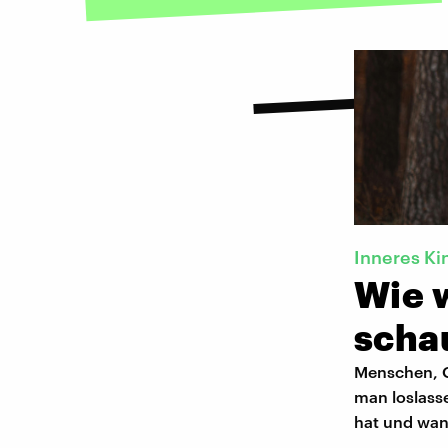
Inneres Ki
Wie 
scha
Menschen, O
man loslasse
hat und wan