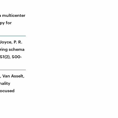
 a multicenter
py for
 Joyce, P. R.
aring schema
151(2), 500-
, Van Asselt,
nality
focused