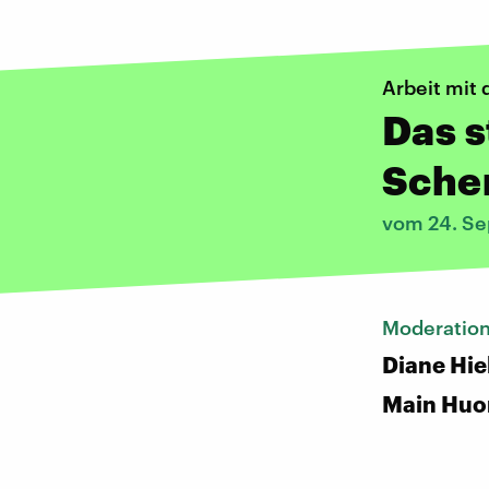
Arbeit mit 
Das s
Sche
vom 24. S
Moderatio
Diane Hie
Main Huo