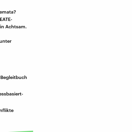
hemata?
BEATE-
in Achtsam.
unter
-Begleitbuch
essbasiert-
nflikte