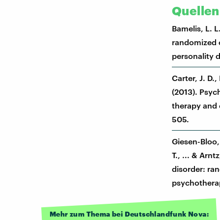
Quellen
Bamelis, L. L
randomized co
personality d
Carter, J. D.
(2013). Psyc
therapy and c
505.
Giesen-Bloo, 
T., ... & Arn
disorder: ra
psychotherap
Mehr zum Thema bei Deutschlandfunk Nova: