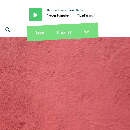
Deutschlandfunk Nova
et's go back" von Jungle · "Let's go back" von Jungle
Live
Playlist