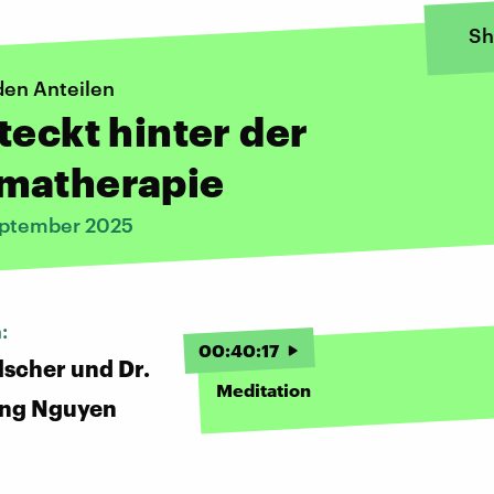
Sh
den Anteilen
teckt hinter der
matherapie
eptember 2025
n:
00
:
40
:
17
lscher und Dr.
Meditation
ng Nguyen