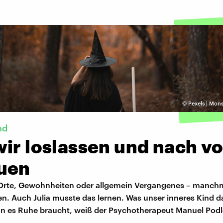
©
Pexels | Mon
nd
wir loslassen und nach v
uen
rte, Gewohnheiten oder allgemein Vergangenes – manchma
n. Auch Julia musste das lernen. Was unser inneres Kind d
n es Ruhe braucht, weiß der Psychotherapeut Manuel Podl