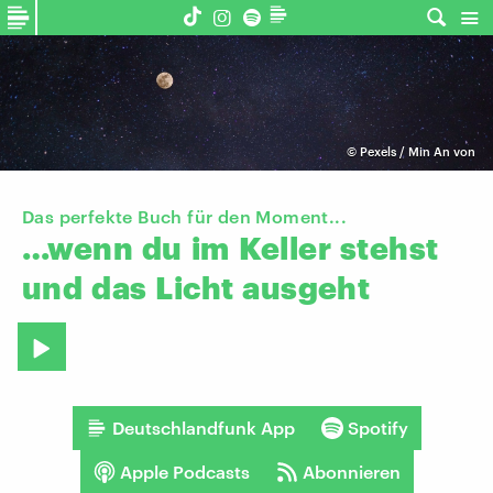
©
Pexels / Min An von
Das perfekte Buch für den Moment...
…wenn
du
im
Keller
stehst
und
das
Licht
ausgeht
Deutschlandfunk App
Spotify
Apple Podcasts
Abonnieren