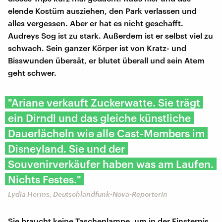
elende Kostüm ausziehen, den Park verlassen und
alles vergessen. Aber er hat es nicht geschafft.
Audreys Sog ist zu stark. Außerdem ist er selbst viel zu
schwach. Sein ganzer Körper ist von Kratz- und
Bisswunden übersät, er blutet überall und sein Atem
geht schwer.
"Ariane verkauft Zuckerwatte. Sie trägt
ein Dirndl und das gleiche künstliche
Dauerlächeln wie alle Cast-Members im
Disneyland. Sie und der
Souvenirverkäufer haben was am Laufen.
Nichts Festes."
Lydia Herms, Deutschlandfunk-Nova-Reporterin
Sie braucht keine Taschenlampe, um in der Finsternis