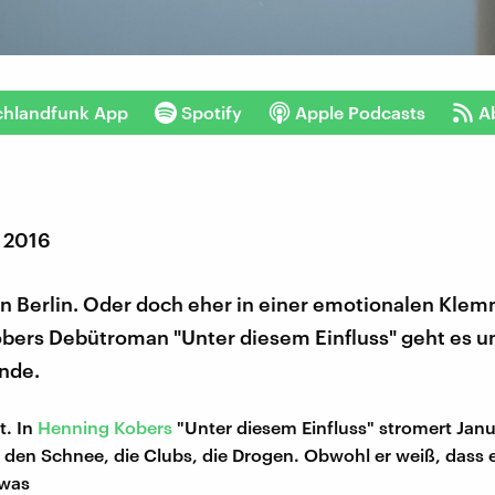
chlandfunk App
Spotify
Apple Podcasts
A
r 2016
in Berlin. Oder doch eher in einer emotionalen Klem
bers Debütroman "Unter diesem Einfluss" geht es u
Ende.
ut. In
Henning Kobers
"Unter diesem Einfluss" stromert Jan
h den Schnee, die Clubs, die Drogen. Obwohl er weiß, dass e
 was