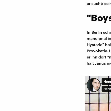
er sucht: se
"Boys
In Berlin sc
manchmal in 
Hysterie" he
Provokativ. 
er ihn dort "
hält Janus n