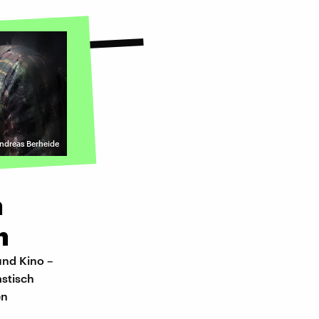
ndreas Berheide
n
n
und Kino –
astisch
en