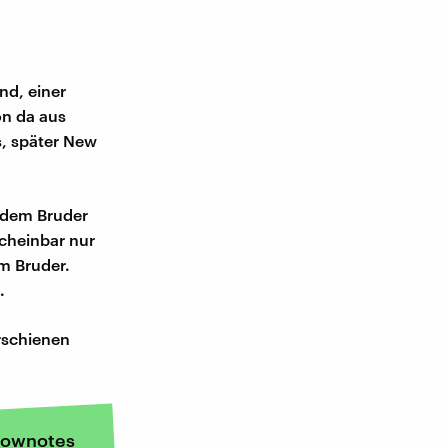
nd, einer
on da aus
s, später New
 dem Bruder
cheinbar nur
m Bruder.
.
rschienen
ownotes