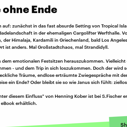
e ohne Ende
 auf: zunächst in das fast absurde Setting von Tropical Isla
Badelandschaft in der ehemaligen Cargolifter Werfthalle. V
 der Himalaja, Kardamili in Griechenland, bald Los Angele
rt ist anders. Mal Großstadtchaos, mal Strandidyll.
s dem emotionalen Festsitzen herauszukommen. Vielleicht
men - und dem Trip in sich loszukommen. Doch der wird s
reckliche Träume, endlose erträumte Zwiegespräche mit de
se ein Ende? Oder bleibt sie so wie Janus sich fühlt: ziellos
ter diesem Einfluss" von Henning Kober ist bei S.Fischer e
 eBook erhältlich.
Sh