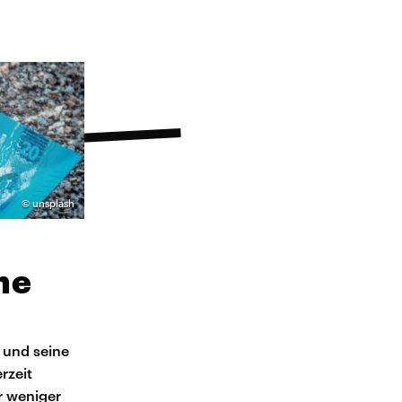
©
unsplash
ne
 und seine
rzeit
r weniger