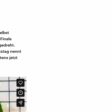
elbst
Finale
gedreht.
tstag nennt
tens jetzt