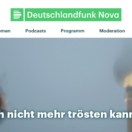
"If I Ever Feel Better" von Phoenix 
emen
Podcasts
Programm
Moderation
h
nicht
mehr
trösten
kan