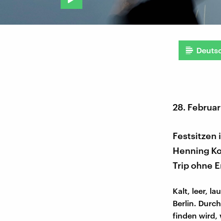
Deuts
28. Februa
Festsitzen 
Henning Ko
Trip ohne 
Kalt, leer, la
Berlin. Durc
finden wird,