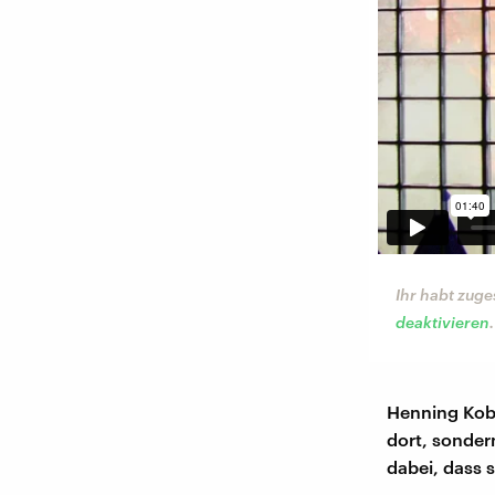
Ihr habt zuge
deaktivieren
.
Henning Kobe
dort, sonder
dabei, dass s