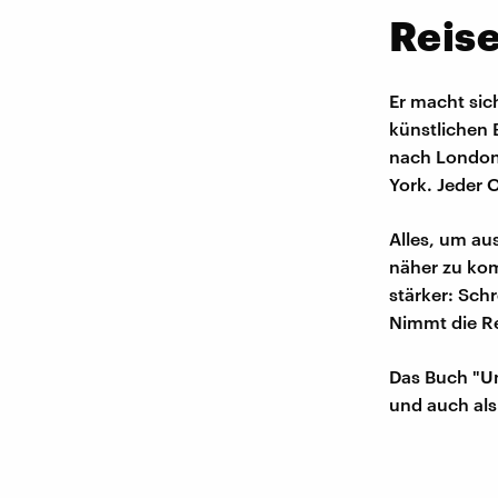
Reis
Er macht sich
künstlichen 
nach London,
York. Jeder O
Alles, um au
näher zu kom
stärker: Sch
Nimmt die Rei
Das Buch "Un
und auch als