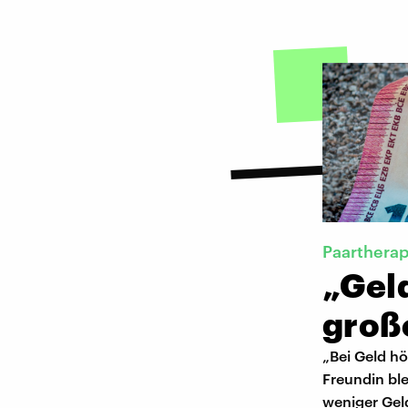
Paartherap
„Gel
große
„Bei Geld h
Freundin bl
weniger Gel