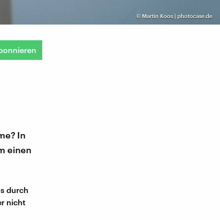
©
Martin Koos | photocase.de
bonnieren
me? In
m einen
us durch
r nicht