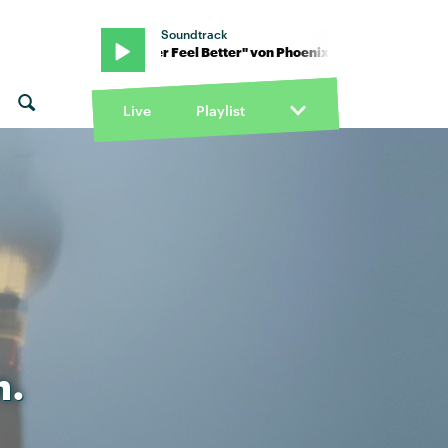
Soundtrack
· "If I Ever Feel Better" von Phoenix · "If I Ever Feel Better" von Ph
Live
Playlist
n.