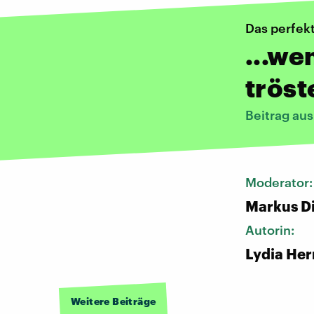
Das perfek
...we
tröst
Beitrag au
Moderator
Markus D
Autorin:
Lydia He
Weitere Beiträge