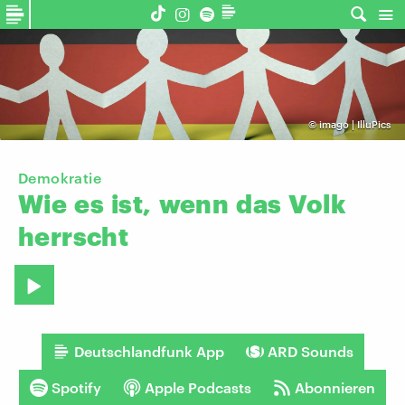
©
imago | IlluPics
Demokratie
Wie
es
ist,
wenn
das
Volk
herrscht
Deutschlandfunk App
ARD Sounds
Spotify
Apple Podcasts
Abonnieren