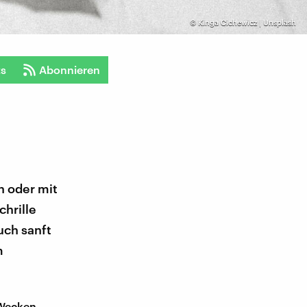
©
Kinga Cichewicz | Unsplash
ts
Abonnieren
n oder mit
chrille
uch sanft
m
 Wecken