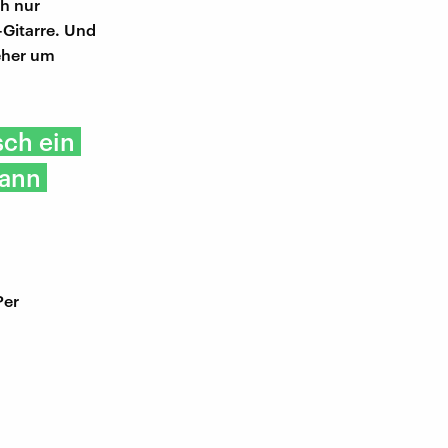
ch nur
-Gitarre. Und
 eher um
sch ein
dann
Per