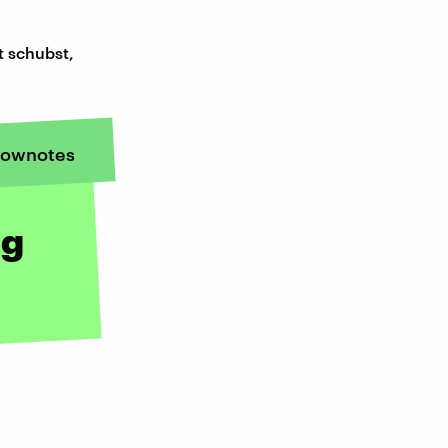
t schubst,
ownotes
ng