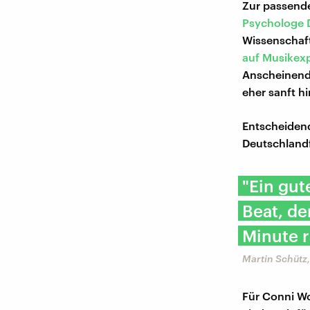
Zur passende
Psychologe 
Wissenschaftl
auf Musikex
Anscheinend 
eher sanft h
Entscheidend
Deutschlandf
"Ein gu
Beat, de
Minute r
Martin Schütz
Für Conni Wo