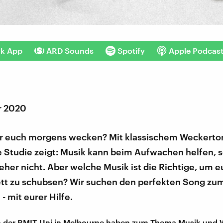
nk App
ARD Sounds
Spotify
Apple Podcas
r 2020
ihr euch morgens wecken? Mit klassischem Weckerto
 Studie zeigt: Musik kann beim Aufwachen helfen, s
her nicht. Aber welche Musik ist die Richtige, um e
tt zu schubsen? Wir suchen den perfekten Song zu
 mit eurer Hilfe.
n der RMIT-Uni in Melbourne haben zum Thema Musik und