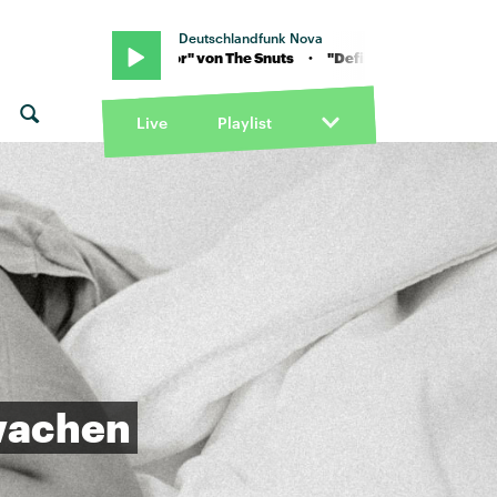
Deutschlandfunk Nova
"Defibrillator" von The Snuts · "Defibrillator" von The Snuts
Live
Playlist
wachen