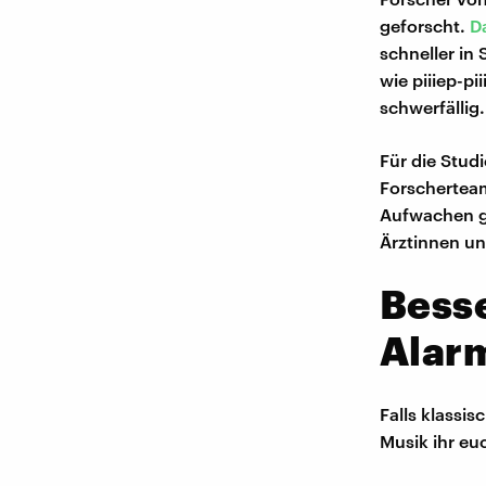
geforscht.
D
schneller in
wie piiiep-pi
schwerfällig.
Für die Stud
Forscherteam
Aufwachen ge
Ärztinnen un
Besse
Alar
Falls klassis
Musik ihr eu