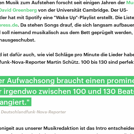
n Musik zum Aufstehen forscht seit einigen Jahren der
Mus
David Greenberg
von der Universität Cambridge. Der US-
er hat mit Spotify eine "Wake Up"-Playlist erstellt. Die List
press.de
. Da stehen Songs drauf, die sich langsam aufbaue
soll niemand musikalisch aus dem Bett geprügelt werden,
inausgeschubst.
 ist dafür auch, wie viel Schläge pro Minute die Lieder hab
unk-Nova-Reporter Martin Schütz. 100 bis 130 sind perfek
ter Aufwachsong braucht einen promin
r irgendwo zwischen 100 und 130 Beat
angiert."
, Deutschlandfunk-Nova-Reporter
nigeit aus unserer Musikredaktion ist das Intro entscheide