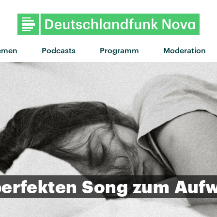
"Defibrillator" von The Snuts · 
emen
Podcasts
Programm
Moderation
erfekten
Song
zum
Auf