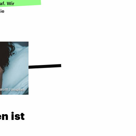
f. Wir
ie
Wolff | Unsplash
n ist