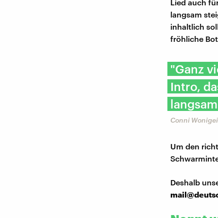
Lied auch fü
langsam stei
inhaltlich s
fröhliche Bo
"Ganz vi
Intro, d
langsam 
Conni Wonigei
Um den richt
Schwarmintel
Deshalb uns
mail@deuts