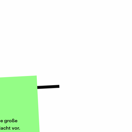
ne große
acht vor.