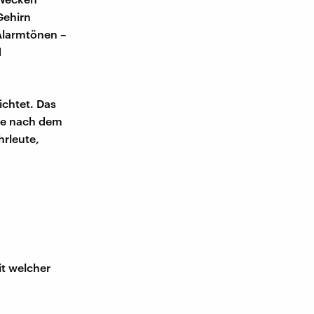
Gehirn
Alarmtönen –
d
chtet. Das
die nach dem
hrleute,
it welcher