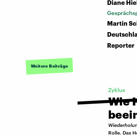
Diane Hie
Gesprächsp
Martin Sc
Deutschl
Reporter
Weitere Beiträge
Zyklus
Wie 
beei
Wiederholu
Rolle. Das H