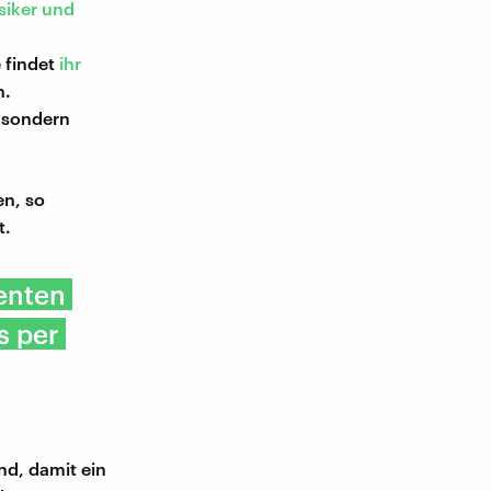
iker und
e findet
ihr
n.
 sondern
en, so
t.
enten
s per
nd, damit ein