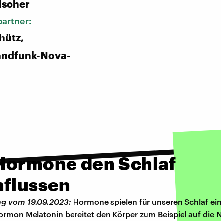
lscher
artner:
hütz,
andfunk-Nova-
Hormone den Schlaf
nflussen
ng vom 19.09.2023:
Hormone spielen für unseren Schlaf ei
ormon Melatonin bereitet den Körper zum Beispiel auf die N