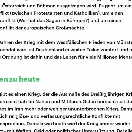
, Österreich und Böhmen ausgetragen wird. Es geht um ei
flikt (zwischen Protestanten und Katholiken), um einen
onflikt (Wer hat das Sagen in Böhmen?) und um einen
nflikt der europäischen Großmächte.
Jahren der Krieg mit dem Westfälischen Frieden von Münst
endet wird, ist Deutschland in weiten Teilen zerstört und e
he Ordnung ist dahin und das Leben für viele Millionen Men
len zu heute
ibt es einen Krieg, der die Ausmaße des Dreißigjährigen Kri
erreicht hat: Im Nahen und Mittleren Osten herrscht seit d
es im Iran mehr oder weniger ununterbrochen Krieg. Dama
ich religiöse- und verfassungsrechtliche Konflikte mit
sprüchen. Damals wie heute wird der Krieg immer wieder
 - mit Waffen, Geld oder politischer Unterstützung. Bei all