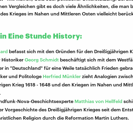
hen Vergleichen gibt es doch viele Ähnlichkeiten, die man b
des Krieges im Nahen und Mittleren Osten vielleicht berüc
 in Eine Stunde History:
hard
befasst sich mit den Gründen für den Dreißigjährigen K
 Historiker
Georg Schmidt
beschäftigt sich mit dem Westfä
er in "Deutschland" für eine Weile tatsächlich Frieden gebra
iker und Politologe
Herfried Münkler
zieht Analogien zwis
rigen Krieg 1618 - 1648 und den Kriegen im Nahen und Mitt
.
ndfunk-Nova-Geschichtsexperte
Matthias von Hellfeld
schi
r Vorgeschichte des Dreißigjährigen Krieges seit dem Ents
ristlichen Religion durch die Reformation Martin Luthers.