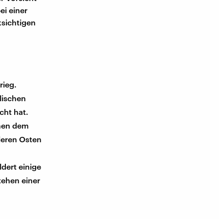
ei einer
ksichtigen
rieg.
lischen
cht hat.
chen dem
leren Osten
ldert einige
tehen einer