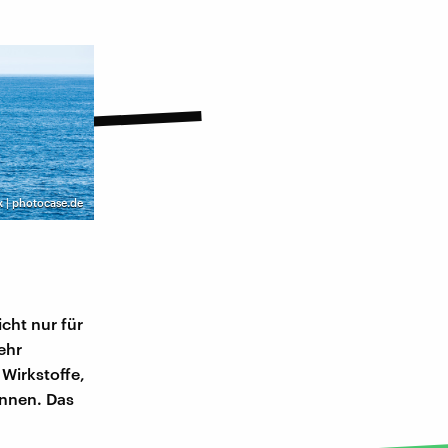
lx | photocase.de
cht nur für
ehr
Wirkstoffe,
önnen. Das