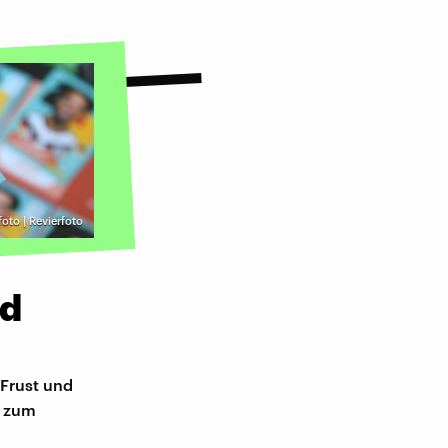
foto | Revierfoto
ld
 Frust und
i zum