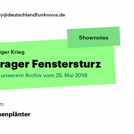
tory@deutschlandfunknova.de
Shownotes
iger Krieg
rager Fenstersturz
s unserem Archiv vom 25. Mai 2018
n:
senplänter