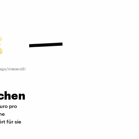
ago/Westend61
ochen
Euro pro
me
rt für sie