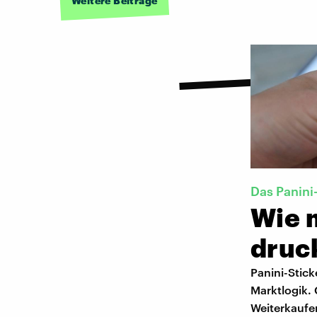
Weitere Beiträge
Das Panini
Wie 
druc
Panini-Stick
Marktlogik.
Weiterkaufen