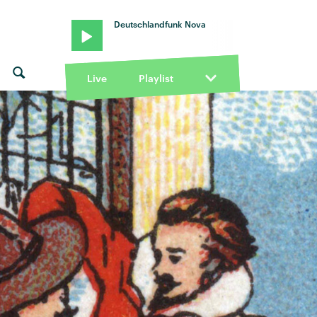
Deutschlandfunk Nova
mith · "GO GO GO" von Jorja Smith · "GO GO GO" von Jorja Smith
Live
Playlist