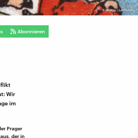
©
imago | Leemage
ts
Abonnieren
flikt
t: Wir
Lage im
der Prager
 aus, der in