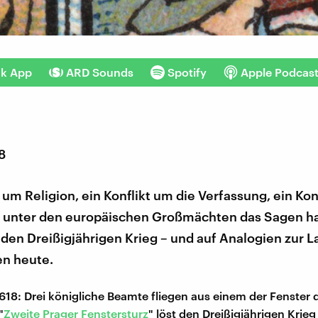
nk App
ARD Sounds
Spotify
Apple Podcas
8
t um Religion, ein Konflikt um die Verfassung, ein Kon
 unter den europäischen Großmächten das Sagen ha
 den Dreißigjährigen Krieg – und auf Analogien zur 
n heute.
1618: Drei königliche Beamte fliegen aus einem der Fenster 
"
Zweite Prager Fenstersturz
" löst den Dreißigjährigen Krieg