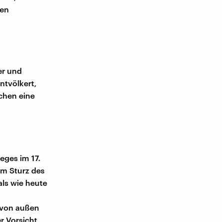
nen
er und
ntvölkert,
schen eine
eges im 17.
em Sturz des
ls wie heute
 von außen
er Vorsicht