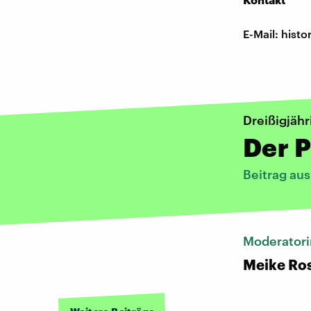
E-Mail: his
Dreißigjähr
Der P
Beitrag au
Moderatori
Meike Ro