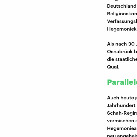
Deutschland
Religionskon
Verfassungsk
Hegemonieko
Als nach 30 
Osnabrück be
die staatlic
Qual.
Paralle
Auch heute g
Jahrhundert 
Schah-Regim
vermischen s
Hegemoniean
neu angeheizt