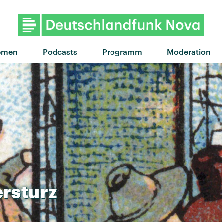
"GO GO GO" von Jorja S
emen
Podcasts
Programm
Moderation
ersturz