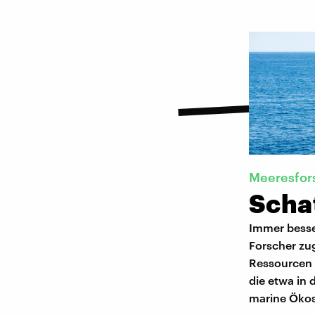
Meeresfor
Scha
Immer besse
Forscher zu
Ressourcen 
die etwa in 
marine Ökosy