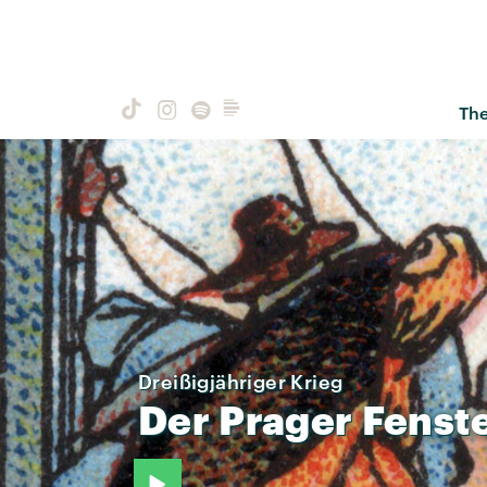
Th
Dreißigjähriger Krieg
Der
Prager
Fenst