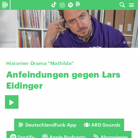
©
dpa
Historien-Drama "Mathilde"
Anfeindungen
gegen
Lars
Eidinger
Deutschlandfunk App
ARD Sounds
Spotify
Apple Podcasts
Abonnieren