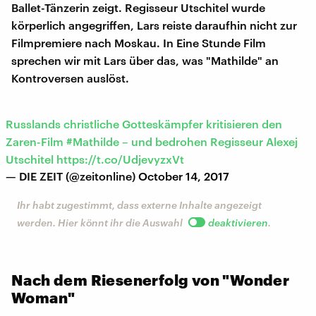
Ballet-Tänzerin zeigt. Regisseur Utschitel wurde
körperlich angegriffen, Lars reiste daraufhin nicht zur
Filmpremiere nach Moskau. In Eine Stunde Film
sprechen wir mit Lars über das, was "Mathilde" an
Kontroversen auslöst.
Russlands christliche Gotteskämpfer kritisieren den
Zaren-Film
#Mathilde
– und bedrohen Regisseur Alexej
Utschitel
https://t.co/UdjevyzxVt
— DIE ZEIT (@zeitonline)
October 14, 2017
Ihr habt zugestimmt, dass externe Inhalte angezeigt
werden. Hier könnt ihr die Auswahl
deaktivieren
.
Nach dem Riesenerfolg von "Wonder
Woman"