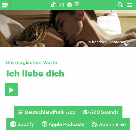
©
froodmat | photocase.de
Die magischen Worte
Ich
liebe
dich
Deutschlandfunk App
ARD Sounds
Spotify
Apple Podcasts
Abonnieren