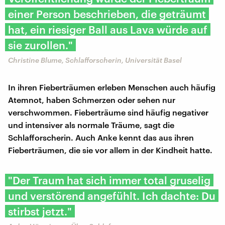
einer Person beschrieben, die geträumt
hat, ein riesiger Ball aus Lava würde auf
sie zurollen."
Christine Blume, Schlafforscherin, Universität Basel
In ihren Fieberträumen erleben Menschen auch häufig
Atemnot, haben Schmerzen oder sehen nur
verschwommen. Fieberträume sind häufig negativer
und intensiver als normale Träume, sagt die
Schlafforscherin. Auch Anke kennt das aus ihren
Fieberträumen, die sie vor allem in der Kindheit hatte.
"Der Traum hat sich immer total gruselig
und verstörend angefühlt. Ich dachte: Du
stirbst jetzt."