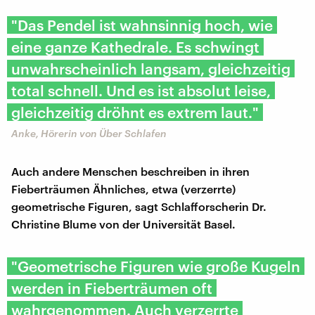
"Das Pendel ist wahnsinnig hoch, wie
eine ganze Kathedrale. Es schwingt
unwahrscheinlich langsam, gleichzeitig
total schnell. Und es ist absolut leise,
gleichzeitig dröhnt es extrem laut."
Anke, Hörerin von Über Schlafen
Auch andere Menschen beschreiben in ihren
Fieberträumen Ähnliches, etwa (verzerrte)
geometrische Figuren, sagt Schlafforscherin Dr.
Christine Blume von der Universität Basel.
"Geometrische Figuren wie große Kugeln
werden in Fieberträumen oft
wahrgenommen. Auch verzerrte