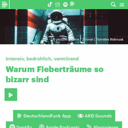
©
picture alliance / Zoonar | Stanislav Rishnyak
Intensiv, bedrohlich, verstörend
Warum
Fieberträume
so
bizarr
sind
Deutschlandfunk App
ARD Sounds
Spotify
Apple Podcasts
Abonnieren