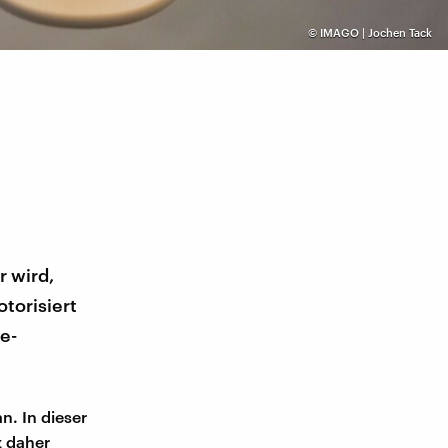
©
IMAGO | Jochen Tack
r wird,
torisiert
e-
. In dieser
z daher