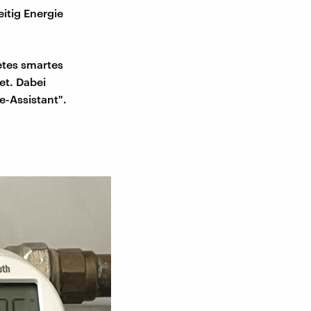
itig Energie
etes smartes
et. Dabei
-Assistant".