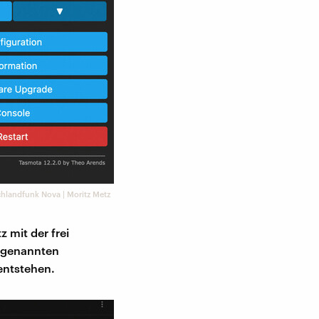
hlandfunk Nova | Moritz Metz
 mit der frei
ogenannten
 entstehen.