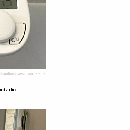
hlandfunk Nova | Moritz Metz
itz die