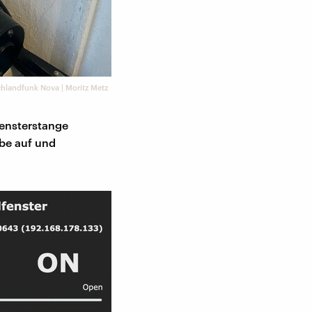
hlandfunk Nova | Moritz Metz
Fensterstange
be auf und