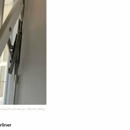
hlandfunk Nova | Moritz Metz
liner