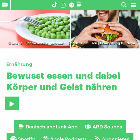
©
imago | Panthermedia | unsplash | Sander Dalhuisen | Bearbeitung Dlf Nova
Ernährung
Bewusst
essen
und
dabei
Körper
und
Geist
nähren
Deutschlandfunk App
ARD Sounds
Spotify
Apple Podcasts
Abonnieren