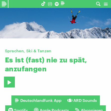
©
Sprachen, Ski & Tanzen
Es
ist
(fast)
nie
zu
spät,
anzufangen
Deutschlandfunk App
ARD Sounds
Spotify
Apple Podcasts
Abonnieren