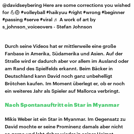
@davidseybering
Here are some corrections you wished
for 💪🏐
#volleyball
#haikyuu
#right
#wrong
#beginner
#passing
#serve
#viral
♬ A work of art by
s_johnson_voiceovers - Stefan Johnson
Durch seine Videos hat er mittlerweile eine große
Fanbase in Amerika, Südamerika und Asien. Auf der
Straße wird er dadurch aber vor allem im Ausland oder
am Rand des Spielfelds erkannt. Beim Bäcker in
Deutschland kann David noch ganz unbehelligt
Brötchen kaufen. Im Moment überlegt er, ob er noch
ein weiteres Jahr als Spieler auf Mallorca verbringt.
Nach Spontanauftritt ein Star in Myanmar
Mikis Weber ist ein Star in Myanmar. Im Gegensatz zu
David mochte er seine Prominenz damals aber nicht
so gerne und lebt daher wieder in seiner Heimat