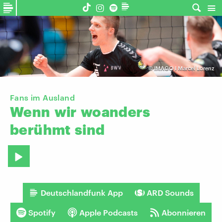
©
IMAGO I Marcel Lorenz
Fans im Ausland
Wenn
wir
woanders
berühmt
sind
Deutschlandfunk App
ARD Sounds
Spotify
Apple Podcasts
Abonnieren