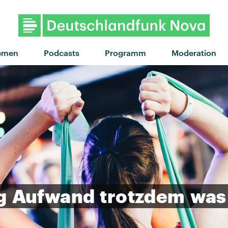
"Kids" von Luna Morgenstern · 
emen
Podcasts
Programm
Moderation
g
Aufwand
trotzdem
was