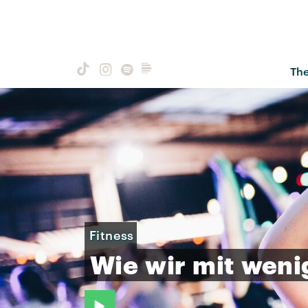
Th
Fitness
Wie
wir
mit
weni