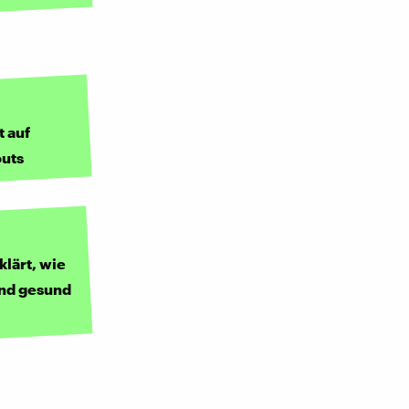
t auf
outs
klärt, wie
und gesund