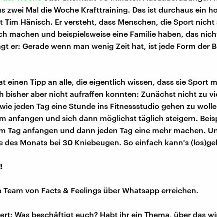
lus zwei Mal die Woche Krafttraining. Das ist durchaus ein h
 Tim Hänisch. Er versteht, dass Menschen, die Sport nicht 
ch machen und beispielsweise eine Familie haben, das nich
t er: Gerade wenn man wenig Zeit hat, ist jede Form der
t einen Tipp an alle, die eigentlich wissen, dass sie Sport
h bisher aber nicht aufraffen konnten: Zunächst nicht zu vi
ie jeden Tag eine Stunde ins Fitnessstudio gehen zu woll
am anfangen und sich dann möglichst täglich steigern. Beispi
m Tag anfangen und dann jeden Tag eine mehr machen. Un
des Monats bei 30 Kniebeugen. So einfach kann's (los)ge
!
s Team von Facts & Feelings über Whatsapp erreichen.
iert: Was beschäftigt euch? Habt ihr ein Thema, über das w