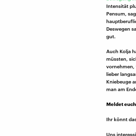
Intensität p
Pensum, sagt
hauptberufli
Deswegen sag
gut.
Auch Kolja ha
müssten, sic
vornehmen, w
lieber langs
Kniebeuge a
man am Ende 
Meldet euch
Ihr könnt da
Uns interess