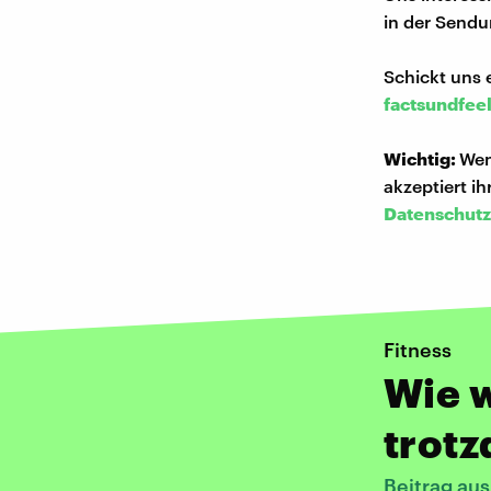
in der Sendu
Schickt uns 
factsundfee
Wichtig:
Wen
akzeptiert i
Datenschutz
Fitness
Wie 
trot
Beitrag au