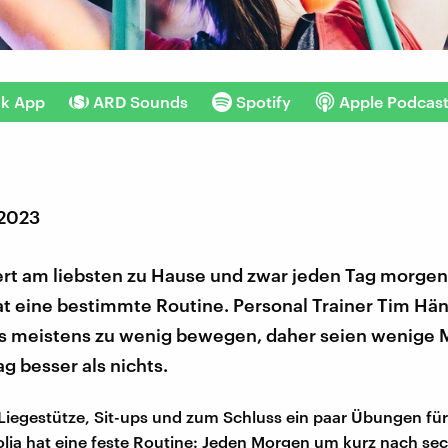
nk App
ARD Sounds
Spotify
Apple Podcas
 2023
iert am liebsten zu Hause und zwar jeden Tag morge
at eine bestimmte Routine. Personal Trainer Tim Hän
ns meistens zu wenig bewegen, daher seien wenige 
g besser als nichts.
iegestütze, Sit-ups und zum Schluss ein paar Übungen fü
olja hat eine feste Routine: Jeden Morgen um kurz nach sech