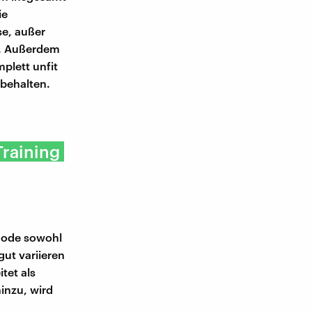
ie
e, außer
er. Außerdem
plett unfit
ibehalten.
Training
thode sowohl
gut variieren
tet als
hinzu, wird