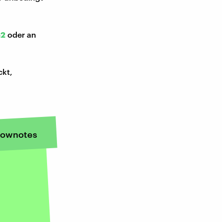
52
oder an
ckt,
ownotes