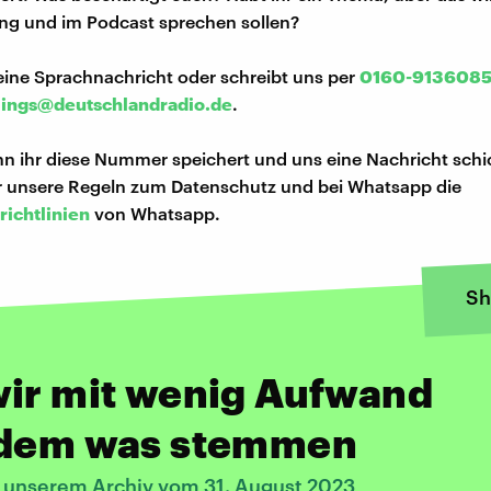
ng und im Podcast sprechen sollen?
eine Sprachnachricht oder schreibt uns per
0160-913608
lings@deutschlandradio.de
.
n ihr diese Nummer speichert und uns eine Nachricht schi
hr unsere Regeln zum Datenschutz und bei Whatsapp die
richtlinien
von Whatsapp.
Sh
wir mit wenig Aufwand
zdem was stemmen
s unserem Archiv vom 31. August 2023