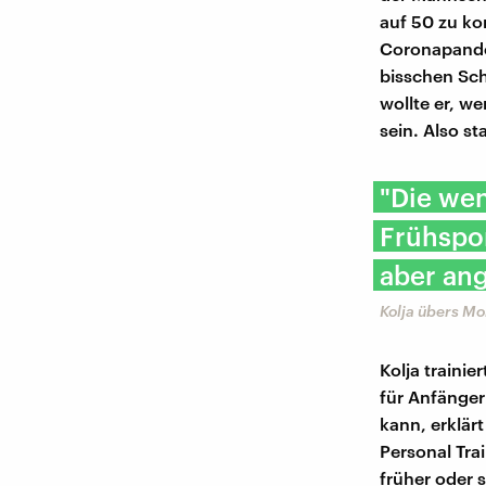
auf 50 zu k
Coronapande
bisschen Sch
wollte er, w
sein. Also st
"Die wen
Frühspor
aber ang
Kolja übers M
Kolja traini
für Anfänger 
kann, erklär
Personal Trai
früher oder