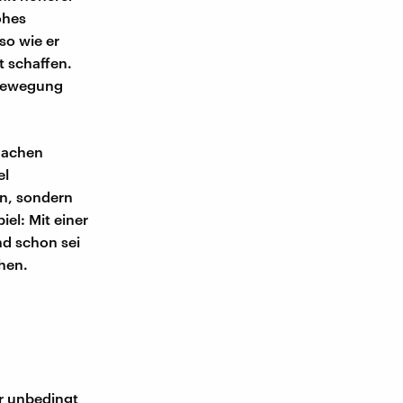
ohes
so wie er
t schaffen.
 Bewegung
 machen
el
en, sondern
el: Mit einer
d schon sei
hen.
ir unbedingt