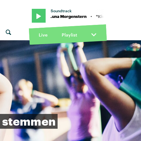
Soundtrack
"Kids" von Luna Morgenstern · "Kids" von Luna Morgenstern
Live
Playlist
stemmen