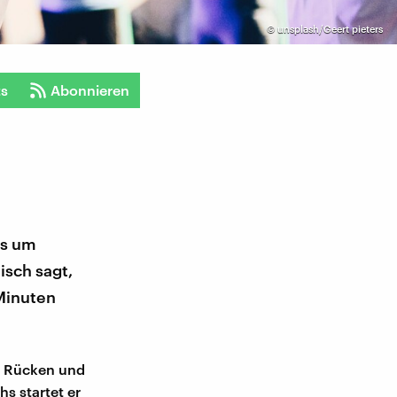
©
unsplash/Geert pieters
ts
Abonnieren
ns um
isch sagt,
Minuten
r Rücken und
s startet er