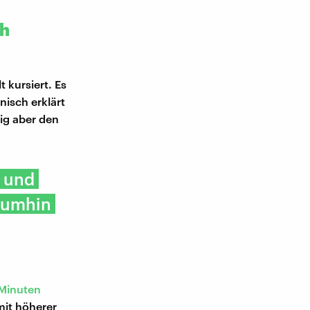
ch
t kursiert. Es
nisch erklärt
ig aber den
t und
 umhin
 Minuten
it höherer