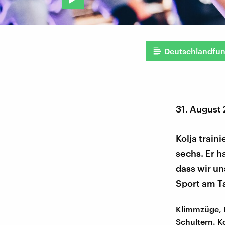
Deutschlandfu
31. August
Kolja train
sechs. Er h
dass wir u
Sport am Ta
Klimmzüge, L
Schultern. K