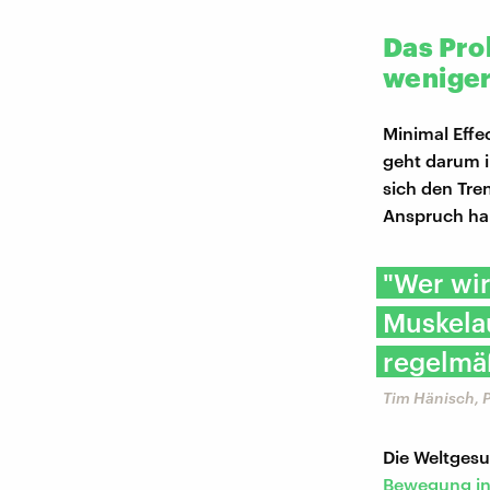
Das Pro
wenige
Minimal Effec
geht darum i
sich den Tre
Anspruch hab
"Wer wir
Muskela
regelmäß
Tim Hänisch, P
Die Weltges
Bewegung in