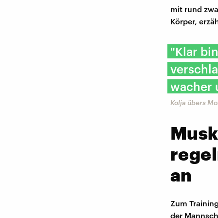
mit rund zwa
Körper, erzäh
"Klar bi
verschla
wacher 
Kolja übers M
Muske
rege
an
Zum Training
der Mannscha