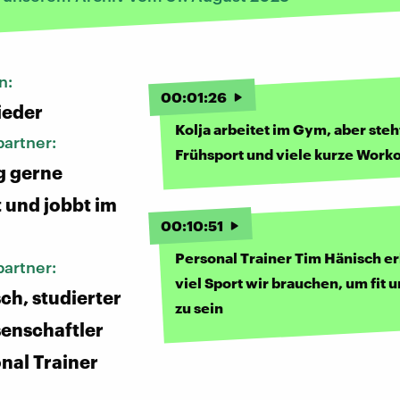
n:
00
:
01
:
26
ieder
Kolja arbeitet im Gym, aber steh
artner:
Frühsport und viele kurze Work
g gerne
 und jobbt im
00
:
10
:
51
Personal Trainer Tim Hänisch er
artner:
viel Sport wir brauchen, um fit 
ch, studierter
zu sein
enschaftler
nal Trainer