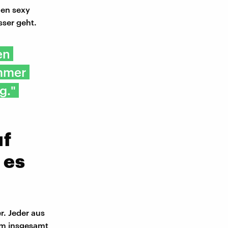
nen sexy
sser geht.
en
immer
g."
uf
 es
r. Jeder aus
 um insgesamt