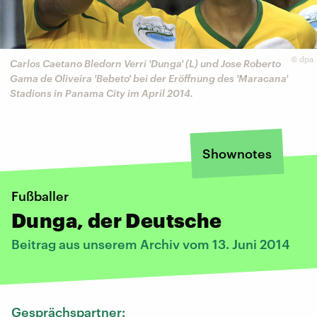
©
dpa
Carlos Caetano Bledorn Verri 'Dunga' (L) und Jose Roberto
Gama de Oliveira 'Bebeto' bei der Eröffnung des 'Maracana'
Stadions in Panama City im April 2014.
Shownotes
Fußballer
Dunga, der Deutsche
Beitrag aus unserem Archiv vom 13. Juni 2014
Gesprächspartner: