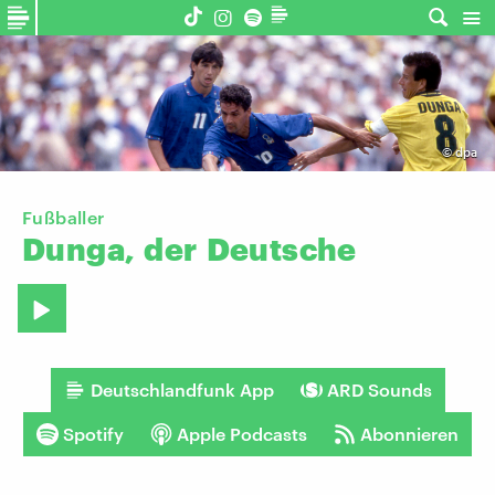
©
dpa
Fußballer
Dunga,
der
Deutsche
Deutschlandfunk App
ARD Sounds
Spotify
Apple Podcasts
Abonnieren