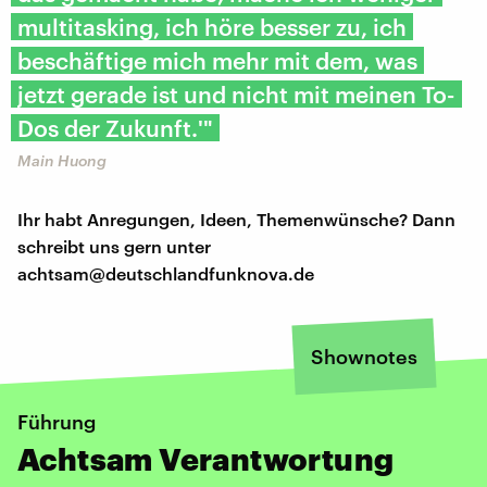
multitasking, ich höre besser zu, ich
beschäftige mich mehr mit dem, was
jetzt gerade ist und nicht mit meinen To-
Dos der Zukunft.'"
Main Huong
Ihr habt Anregungen, Ideen, Themenwünsche? Dann
schreibt uns gern unter
achtsam@deutschlandfunknova.de
Shownotes
Führung
Achtsam Verantwortung