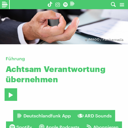
©
IMAGO / Panthermedia
Führung
Achtsam
Verantwortung
übernehmen
Deutschlandfunk App
ARD Sounds
Spotify
Apple Podcasts
Abonnieren