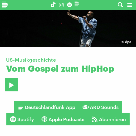
©
dpa
US-Musikgeschichte
Vom
Gospel
zum
HipHop
Deutschlandfunk App
ARD Sounds
Spotify
Apple Podcasts
Abonnieren