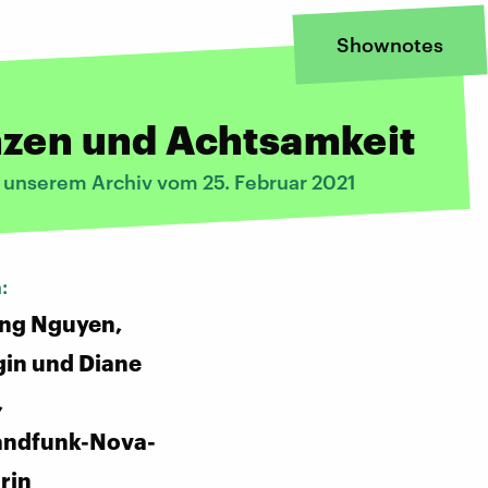
Shownotes
nzen und Achtsamkeit
s unserem Archiv vom 25. Februar 2021
n:
ng Nguyen,
in und Diane
,
andfunk-Nova-
rin