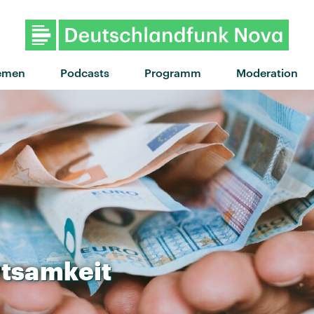
"GO GO GO" von Jorja Smith · "GO GO GO" von Jorja Smi
emen
Podcasts
Programm
Moderation
tsamkeit