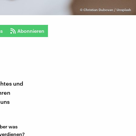
©
Christian Dubovan / Unsplash
ts
Abonnieren
chtes und
hren
 uns
Aber was
 verdienen?