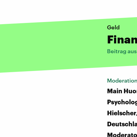
Geld
Fina
Beitrag au
Moderatio
Main Huo
Psycholog
Hielscher
Deutschl
Moderato