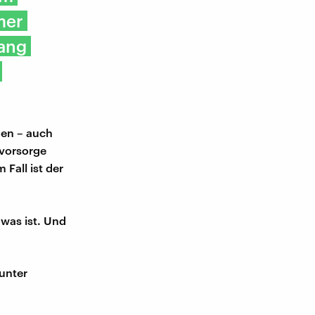
mer
fang
en – auch
svorsorge
 Fall ist der
 was ist. Und
unter