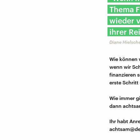
Thema F
wieder 
ihrer Re
Diane Hielsch
Wie können 
wenn wir Sch
finanzieren s
erste Schritt
Wie immer gi
dann achtsam
Ihr habt An
achtsam@de