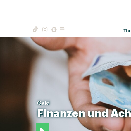
Th
Geld
Finanzen
und
Ach