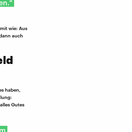
en."
mit wie: Aus
 dann auch
eld
 es haben,
lung:
alles Gutes
em