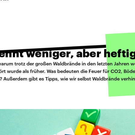
ennt weniger, aber hefti
 warum trotz der großen Waldbrände in den letzten Jahren w
ört wurde als früher. Was bedeuten die Feuer für CO2, Böd
t? Außerdem gibt es Tipps, wie wir selbst Waldbrände verhi