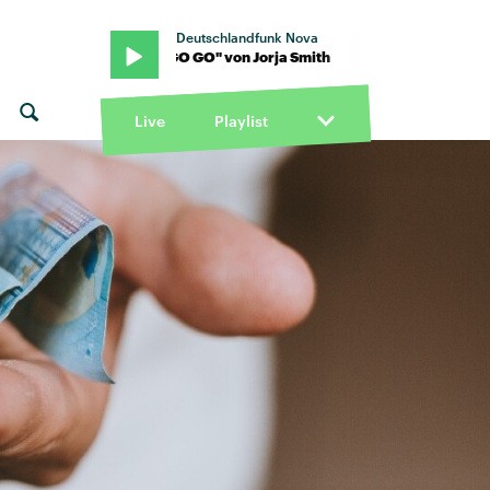
Deutschlandfunk Nova
th · "GO GO GO" von Jorja Smith
Live
Playlist