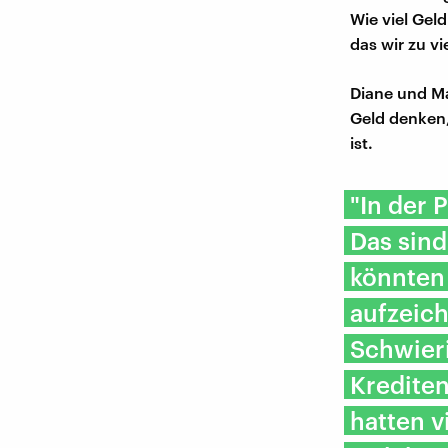
Wie viel Ge
das wir zu v
Diane und Ma
Geld denken
ist.
"In der
Das sin
könnten
aufzeich
Schwier
Kredite
hatten v