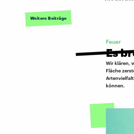
Weitere Beiträge
Feuer
Es br
Wir klären,
Fläche zerst
Artenvielfal
können.