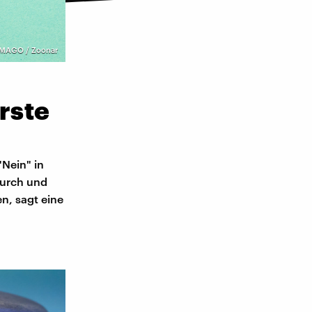
IMAGO / Zoonar
rste
"Nein" in
durch und
n, sagt eine