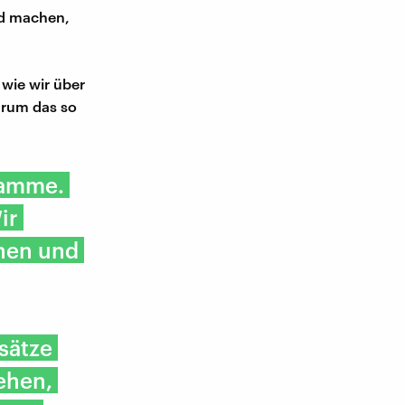
ld machen,
wie wir über
arum das so
ramme.
ir
hen und
sätze
ehen,