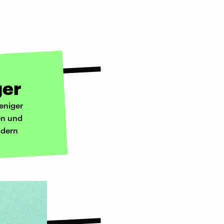
ger
eniger
en und
ndern