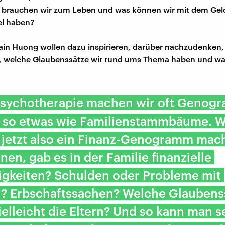
ld brauchen wir zum Leben und was können wir mit dem Ge
iel haben?
in Huong wollen dazu inspirieren, darüber nachzudenken, 
, welche Glaubenssätze wir rund ums Thema haben und w
 Psychotherapie machen wir oft Genog
d so etwas wie Familienstammbäume. W
 jetzt also ein Finanz-Genogramm mac
nen, gab es in der Familie finanzielle
igkeiten? Schulden oder Probleme mit
n? Erbschaftssachen? Welche Glaubens
ielleicht die Eltern? Und so kann man s