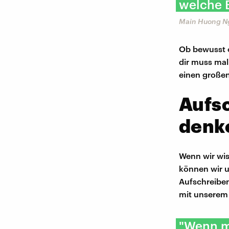
welche 
Main Huong N
Ob bewusst o
dir muss ma
einen großen
Aufsc
denk
Wenn wir wis
können wir 
Aufschreiben
mit unserem
"Wenn m