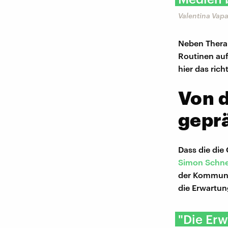
Valentina Vapa
Neben Therap
Routinen auf
hier das rich
Von 
gepr
Dass die die
Simon Schne
der Kommuni
die Erwartun
"Die Erw