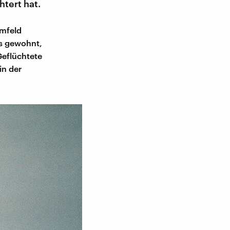
tert hat.
Umfeld
es gewohnt,
Geflüchtete
in der