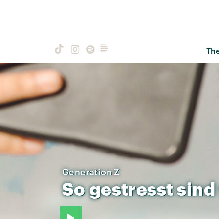
Th
Generation Z
So
gestresst
sind