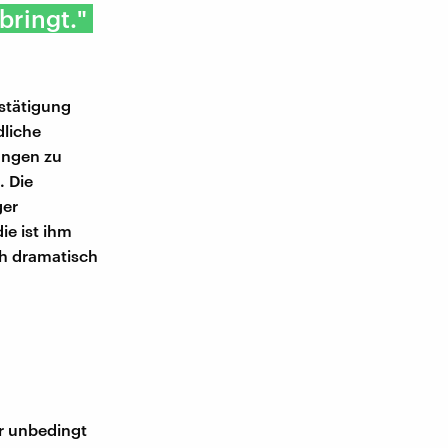
bringt."
estätigung
dliche
ungen zu
. Die
ger
ie ist ihm
ch dramatisch
ir unbedingt