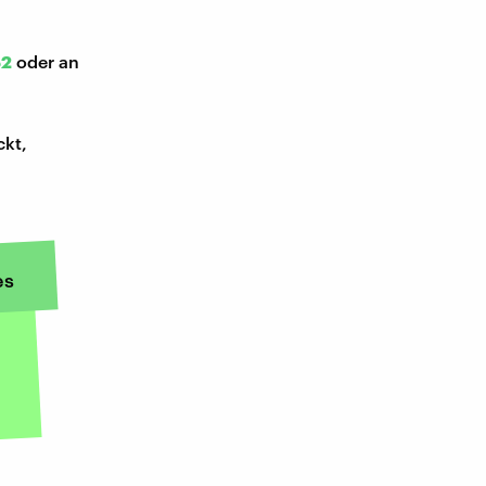
52
oder an
ckt,
es