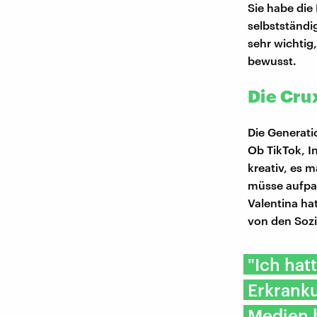
Sie habe die
selbstständig
sehr wichtig,
bewusst.
Die Cru
Die Generati
Ob TikTok, I
kreativ, es 
müsse aufpas
Valentina ha
von den Sozi
"Ich hat
Erkranku
Medien 