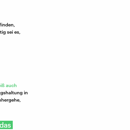
finden,
g sei es,
iß auch
ngshaltung in
nhergehe,
 das