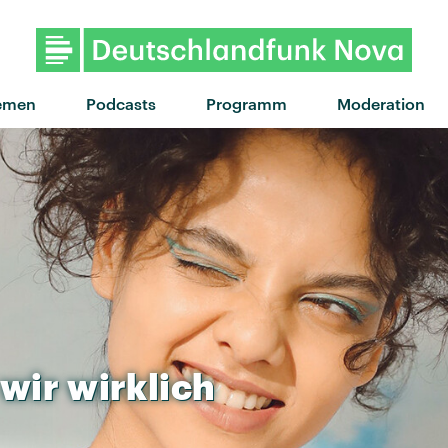
"Light The Way" von Leon Bridge
emen
Podcasts
Programm
Moderation
wir
wirklich