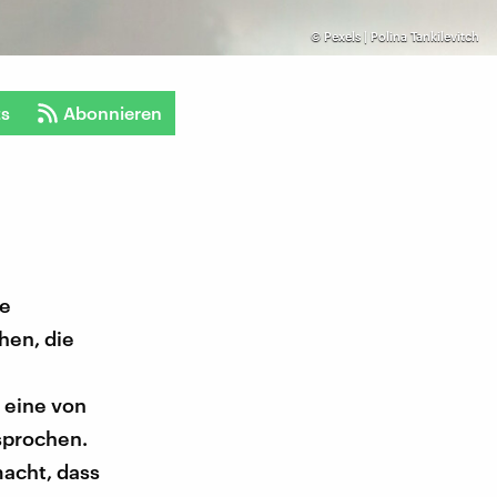
©
Pexels | Polina Tankilevitch
ts
Abonnieren
ne
hen, die
 eine von
sprochen.
acht, dass