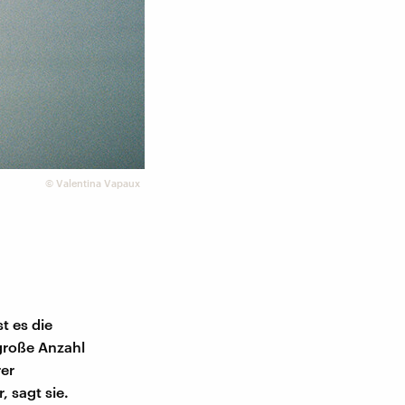
©
Valentina Vapaux
t es die
 große Anzahl
rer
 sagt sie.