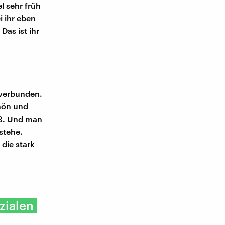
l sehr früh
i ihr eben
Das ist ihr
 verbunden.
chön und
oß. Und man
stehe.
die stark
zialen