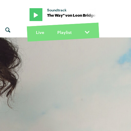
Soundtrack
s · "Light The Way" von Leon Bridges · "Light The Way" von Leon B
Live
Playlist