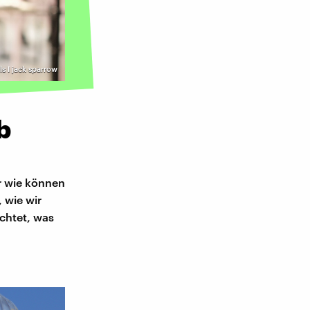
ls I jack sparrow
b
er wie können
, wie wir
chtet, was