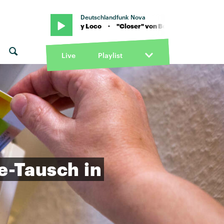
Deutschlandfunk Nova
Closer" von Boy Loco · "Closer" von Boy Loco
Live
Playlist
e-Tausch
in