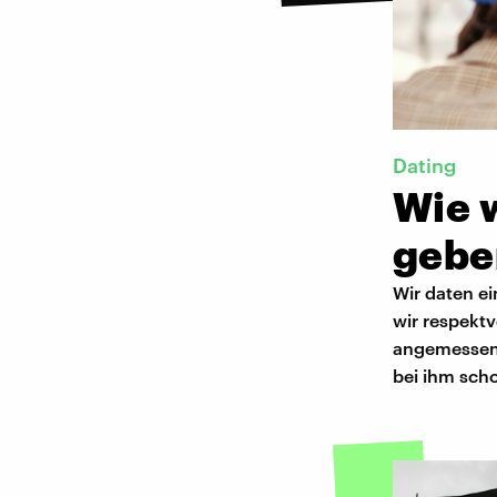
Dating
Wie w
gebe
Wir daten ei
wir respektv
angemessen 
bei ihm scho