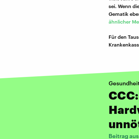
sei. Wenn di
Gematik eben
ähnlicher M
Für den Taus
Krankenkasse
Gesundhei
CCC: 
Hard
unnö
Beitrag au