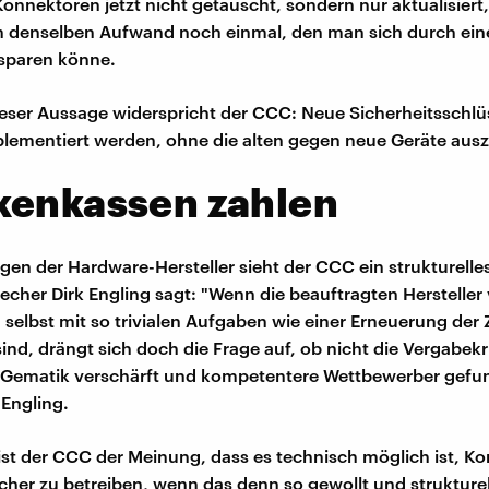
onnektoren jetzt nicht getauscht, sondern nur aktualisiert
en denselben Aufwand noch einmal, den man sich durch ein
sparen könne.
eser Aussage widerspricht der CCC: Neue Sicherheitsschlü
plementiert werden, ohne die alten gegen neue Geräte aus
kenkassen zahlen
gen der Hardware-Hersteller sieht der CCC ein strukturelle
cher Dirk Engling sagt: "Wenn die beauftragten Hersteller
selbst mit so trivialen Aufgaben wie einer Erneuerung der Z
sind, drängt sich doch die Frage auf, ob nicht die Vergabekr
r Gematik verschärft und kompetentere Wettbewerber gef
Engling.
ist der CCC der Meinung, dass es technisch möglich ist, K
sicher zu betreiben, wenn das denn so gewollt und strukture