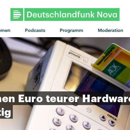
"Closer" von Boy Loco · "
emen
Podcasts
Programm
Moderation
nen
Euro
teurer
Hardwar
ig