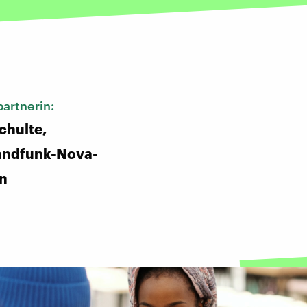
:
artnerin:
chulte,
andfunk-Nova-
in