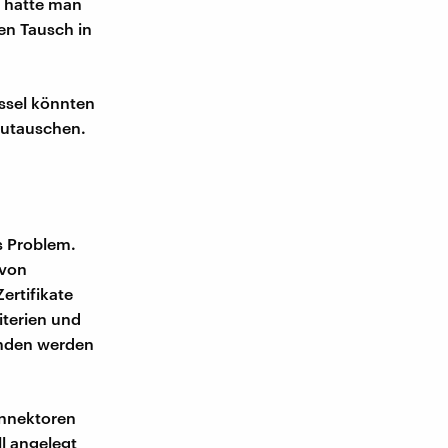
, hätte man
en Tausch in
ssel könnten
zutauschen.
s Problem.
 von
ertifikate
iterien und
unden werden
onnektoren
ll angelegt