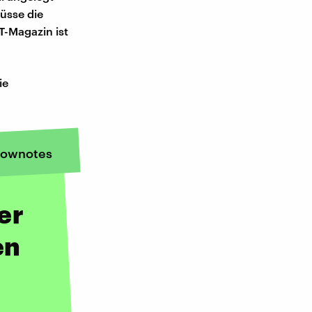
müsse die
T-Magazin ist
ie
ownotes
er
en