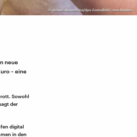
©
picture alliance/dpa/dpa-Zentralbild | Jens Büttner
en neue
uro – eine
rott. Sowohl
sagt der
fen digital
mmen in den