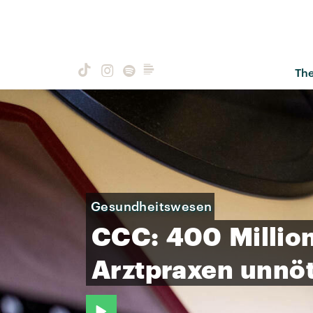
Th
Gesundheitswesen
CCC:
400
Millio
Arztpraxen
unnöt