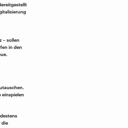
ereitgestellt
italisierung
 – sollen
fen in den
eue.
zutauschen.
 einspielen
ndestens
 die