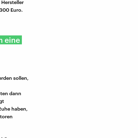
Hersteller
2300 Euro.
 eine
rden sollen,
sten dann
gt
 Ruhe haben,
ktoren