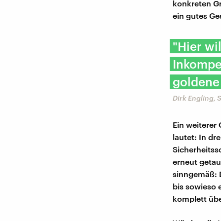
konkreten Gr
ein gutes Ge
"Hier wi
Inkompe
goldene
Dirk Engling,
Ein weiterer
lautet: In d
Sicherheitss
erneut getau
sinngemäß: D
bis sowieso 
komplett übe