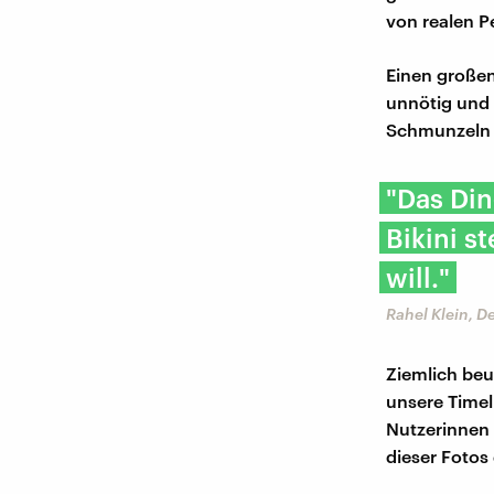
von realen P
Einen großen
unnötig und i
Schmunzeln 
"Das Din
Bikini s
will."
Rahel Klein, 
Ziemlich beu
unsere Timel
Nutzerinnen 
dieser Fotos