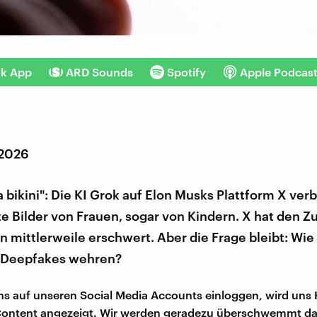
nk App
ARD Sounds
Spotify
Apple Podcas
 2026
 a bikini": Die KI Grok auf Elon Musks Plattform X verb
te Bilder von Frauen, sogar von Kindern. X hat den Z
n mittlerweile erschwert. Aber die Frage bleibt: Wi
 Deepfakes wehren?
ns auf unseren Social Media Accounts einloggen, wird uns 
 Content angezeigt. Wir werden geradezu überschwemmt da