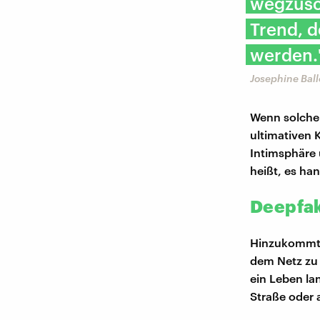
wegzusch
Trend, d
werden.
Josephine Ball
Wenn solche 
ultimativen K
Intimsphäre 
heißt, es ha
Deepfak
Hinzukommt, 
dem Netz zu 
ein Leben la
Straße oder 