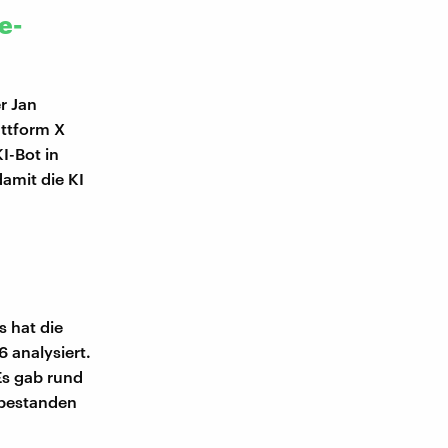
e-
r Jan
attform X
I-Bot in
amit die KI
 hat die
 analysiert.
Es gab rund
 bestanden