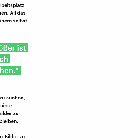
beitsplatz
en. All das
einem selbst
ößer ist
ich
hen."
zu suchen,
 einer
Bilder zu
bleiben.
e-Bilder zu