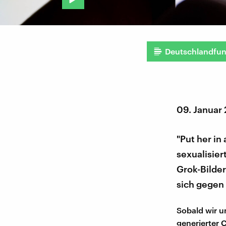
Deutschlandfu
09. Januar
"Put her in
sexualisier
Grok-Bilder
sich gegen
Sobald wir u
generierter