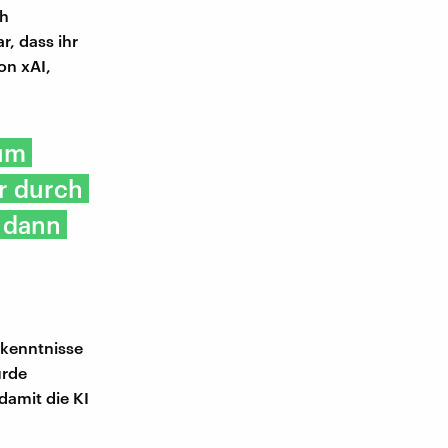
ch
r, dass ihr
on xAI,
zum
r durch
X dann
rkenntnisse
urde
damit die KI