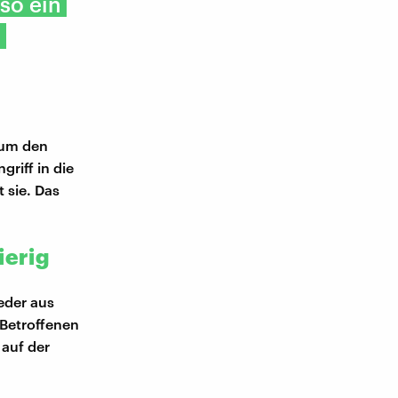
so ein
u
 um den
griff in die
 sie. Das
ierig
eder aus
 Betroffenen
 auf der