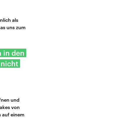
lich als
 das uns zum
n in den
 nicht
ffnen und
fakes von
s auf einem