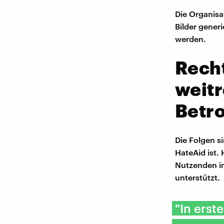
Die Organisa
Bilder gener
werden.
Rech
weit
Betro
Die Folgen s
HateAid ist.
Nutzenden im
unterstützt.
"In erste