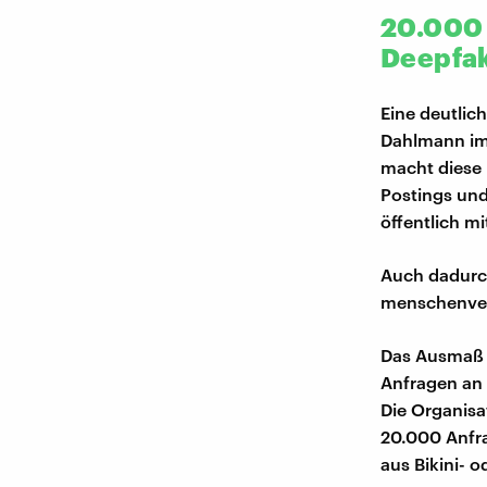
20.000 
Deepfak
Eine deutlic
Dahlmann im 
macht diese 
Postings un
öffentlich m
Auch dadurch
menschenvera
Das Ausmaß w
Anfragen an 
Die Organisa
20.000 Anfra
aus Bikini- 