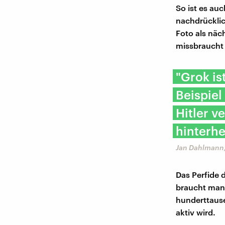
So ist es auc
nachdrücklich
Foto als näc
missbraucht
"Grok is
Beispie
Hitler v
hinterhe
Jan Dahlmann,
Das Perfide 
braucht man 
hunderttausen
aktiv wird.