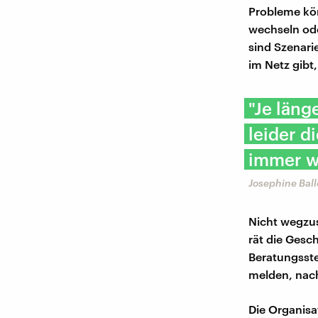
Probleme kön
wechseln ode
sind Szenari
im Netz gibt
"Je läng
leider d
immer w
Josephine Bal
Nicht wegzus
rät die Gesch
Beratungsstel
melden, nach
Die Organisa