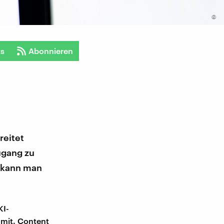
©
ts
Abonnieren
reitet
ugang zu
e kann man
KI-
mit. Content