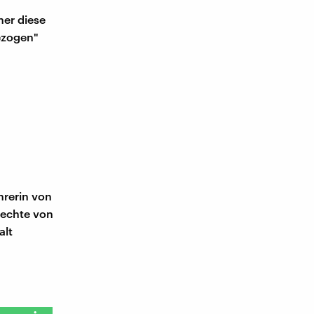
ner diese
gezogen"
hrerin von
Rechte von
alt