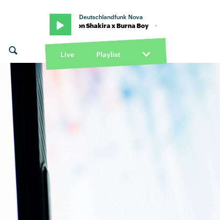
Deutschlandfunk Nova
· "Dai Dai" von Shakira x Burna Boy · "Dai Dai" von Shakira x Burna
Live
Playlist