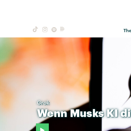
Th
Grok
Wenn
Musks
KI
d