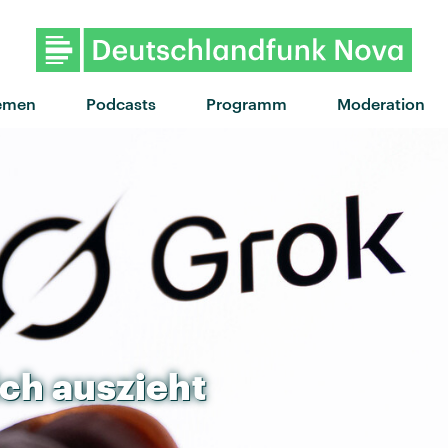
"Dai Dai" von Shakira x Burna Boy 
emen
Podcasts
Programm
Moderation
ich
auszieht