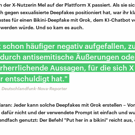
h der X-Nutzerin Mel auf der Plattform X passiert. Als sie si
 gegen sexualisierte Deepfakes positioniert hat, war ihr kla
hstes für einen Bikini-Deepfake mit Grok, dem KI-Chatbot v
 werden würde. Und so kam es auch.
t schon häufiger negativ aufgefallen, 
l durch antisemitische Äußerungen ode
erherrlichende Aussagen, für die sich 
r entschuldigt hat."
 Deutschlandfunk-Nova-Reporter
daran: Jeder kann solche Deepfakes mit Grok erstellen – Vo
dafür nicht und der verwendete Prompt ist einfach und w
dfach genutzt: Der Befehl "Put her in a bikini" reicht aus, 