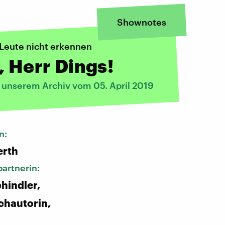
Shownotes
Leute nicht erkennen
, Herr Dings!
s unserem Archiv vom 05. April 2019
n:
erth
artnerin:
hindler,
chautorin,