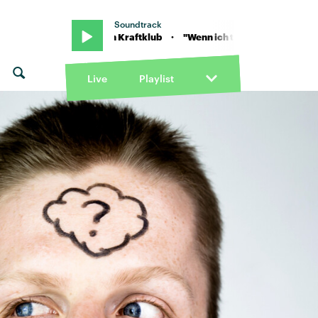
Soundtrack
h wieder an" von Kraftklub · "Wenn ich tot bin, fang ich wieder an" von
Live
Playlist