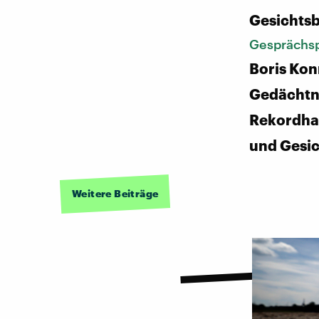
Gesichtsb
Gesprächsp
Boris Kon
Gedächtni
Rekordha
und Gesi
Weitere Beiträge