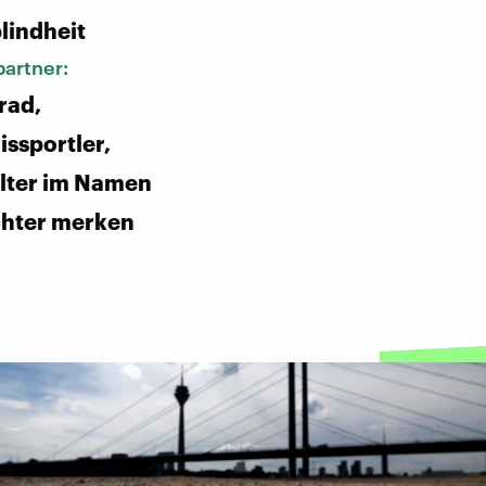
lindheit
artner:
rad,
ssportler,
lter im Namen
chter merken