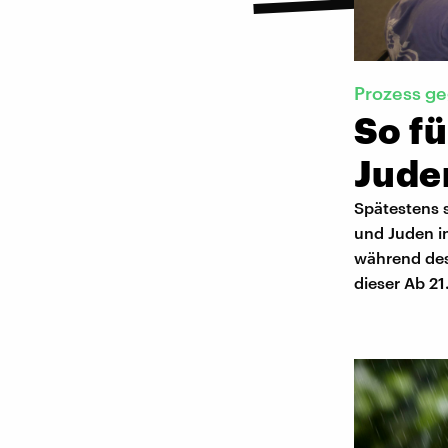
Prozess ge
So f
Juden
Spätestens s
und Juden i
während des
dieser Ab 21