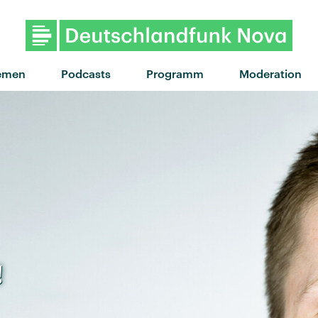
"Wenn ich tot bin, fang ic
emen
Podcasts
Programm
Moderation
!