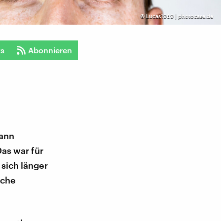
©
Lucas1989 | photocase.de
ts
Abonnieren
kann
as war für
 sich länger
lche