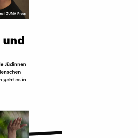
es | ZUMA Press
n und
le Jüdinnen
 Menschen
 geht es in