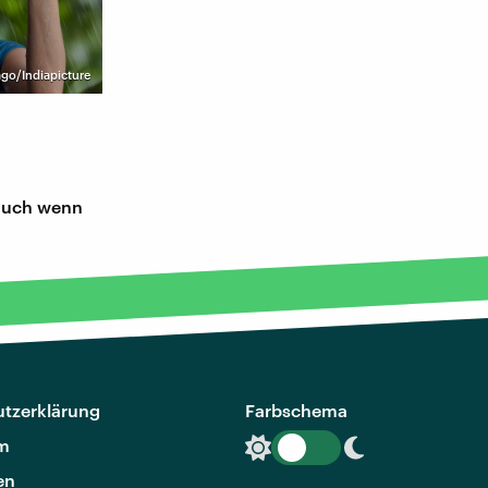
go/Indiapicture
 auch wenn
tzerklärung
Farbschema
m
en