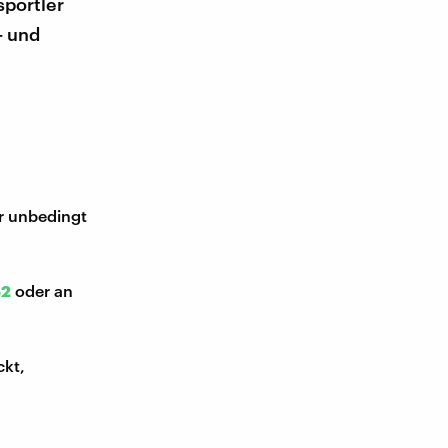
portler
- und
ir unbedingt
52
oder an
ckt,