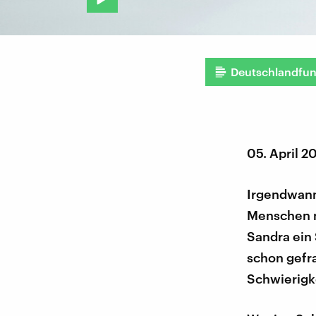
Deutschlandfu
05. April 2
Irgendwann 
Menschen n
Sandra ein 
schon gefr
Schwierigke