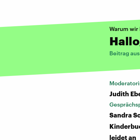
Warum wir 
Hallo
Beitrag au
Moderatori
Judith Eb
Gesprächsp
Sandra Sc
Kinderbu
leidet an