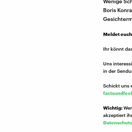
Wenige Sch
Boris Konr
Gesichterm
Meldet euch
Ihr könnt da
Uns interess
in der Sendu
Schickt uns 
factsundfee
Wichtig:
Wen
akzeptiert i
Datenschutz