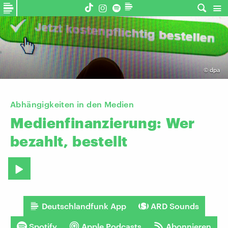
©
dpa
Abhängigkeiten in den Medien
Medienfinanzierung:
Wer
bezahlt,
bestellt
Deutschlandfunk App
ARD Sounds
Spotify
Apple Podcasts
Abonnieren