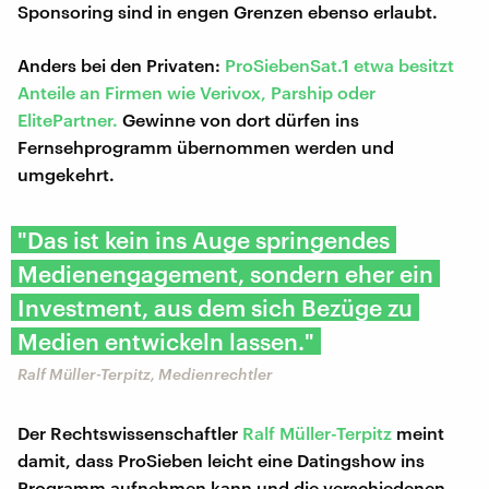
Sponsoring sind in engen Grenzen ebenso erlaubt.
Anders bei den Privaten:
ProSiebenSat.1 etwa besitzt
Anteile an Firmen wie Verivox, Parship oder
ElitePartner.
Gewinne von dort dürfen ins
Fernsehprogramm übernommen werden und
umgekehrt.
"Das ist kein ins Auge springendes
Medienengagement, sondern eher ein
Investment, aus dem sich Bezüge zu
Medien entwickeln lassen."
Ralf Müller-Terpitz, Medienrechtler
Der Rechtswissenschaftler
Ralf Müller-Terpitz
meint
damit, dass ProSieben leicht eine Datingshow ins
Programm aufnehmen kann und die verschiedenen