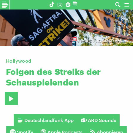
©
IMAGO / USA TODAY Network
Hollywood
Folgen
des
Streiks
der
Schauspielenden
Deutschlandfunk App
ARD Sounds
Spotify
Apple Podcasts
Abonnieren