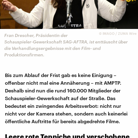
©
IMAGO / ZUMA Wire
Fran Drescher, Präsidentin der
Schauspieler-Gewerkschaft SAG-AFTRA, ist enttäuscht über
die Verhandlungsergebnisse mit den Film- und
Produktionsfirmen.
Bis zum Ablauf der Frist gab es keine Einigung –
offenbar nicht mal eine Annäherung – mit AMPTP.
Deshalb sind nun die rund 160.000 Mitglieder der
Schauspieler-Gewerkschaft auf der Straße. Das
bedeutet ein zwingendes Arbeitsverbot: nicht nur
nicht vor der Kamera stehen, sondern auch keinerlei
öffentliche Auftritte für bereits abgedrehte Filme.
Leere rote Teppiche und verschobene