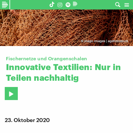
©
mago images | agefotostock
Fischernetze und Orangenschalen
Innovative
Textilien:
Nur
in
Teilen
nachhaltig
23. Oktober 2020