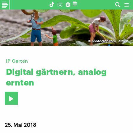
©
photocase.com | dioxin
IP Garten
Digital
gärtnern,
analog
ernten
25. Mai 2018