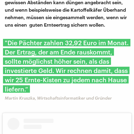
gewissen Abständen kann düngen angebracht sein,
und wenn beispielsweise die Kartoffelkäfer Überhand
nehmen, müssen sie eingesammelt werden, wenn wir
uns einen guten Ernteertrag sichern wollen.
"Die Pächter zahlen 32,92 Euro im Monat.
Der Ertrag, der am Ende rauskommt,
sollte möglichst höher sein, als das
investierte Geld. Wir rechnen damit, dass
wir 25 Ernte-Kisten zu jedem nach Hause
liefern.“
Martin Kruszka, Wirtschaftsinformatiker und Gründer