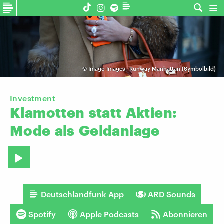
©
Imago Images | Runway Manhattan (Symbolbild)
Investment
Klamotten
statt
Aktien:
Mode
als
Geldanlage
Deutschlandfunk App
ARD Sounds
Spotify
Apple Podcasts
Abonnieren