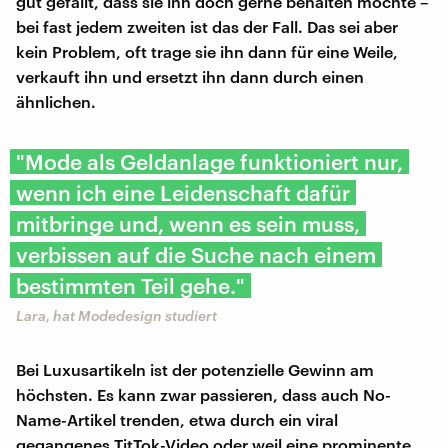
gut gefällt, dass sie ihn doch gerne behalten möchte –
bei fast jedem zweiten ist das der Fall. Das sei aber
kein Problem, oft trage sie ihn dann für eine Weile,
verkauft ihn und ersetzt ihn dann durch einen
ähnlichen.
"Mode als Geldanlage funktioniert nur,
wenn ich eine Leidenschaft dafür
mitbringe und, wenn es sein muss,
verbissen auf die Suche nach einem
bestimmten Teil gehe."
Lara, hat Modedesign studiert
Bei Luxusartikeln ist der potenzielle Gewinn am
höchsten. Es kann zwar passieren, dass auch No-
Name-Artikel trenden, etwa durch ein viral
gegangenes TitTok-Video oder weil eine prominente