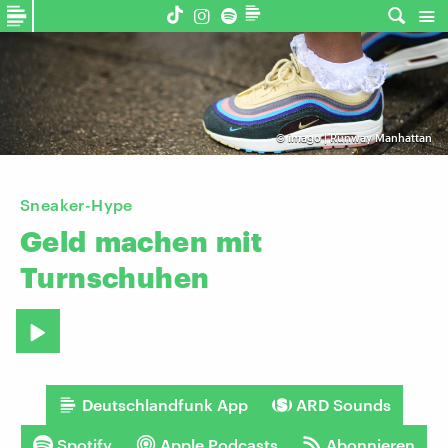
©
imago | Runway Manhattan
Sneaker-Hype
Geld
machen
mit
Turnschuhen
Deutschlandfunk App
ARD Sounds
Spotify
Apple Podcasts
Abonnieren