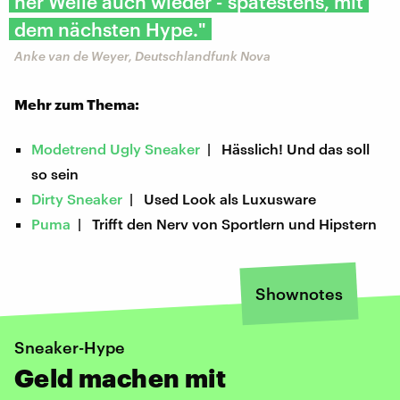
ner Weile auch wieder - spätestens, mit
dem nächsten Hype."
Anke van de Weyer, Deutschlandfunk Nova
Mehr zum Thema:
Modetrend Ugly Sneaker
| Hässlich! Und das soll
so sein
Dirty Sneaker
| Used Look als Luxusware
Puma
| Trifft den Nerv von Sportlern und Hipstern
Shownotes
Sneaker-Hype
Geld machen mit